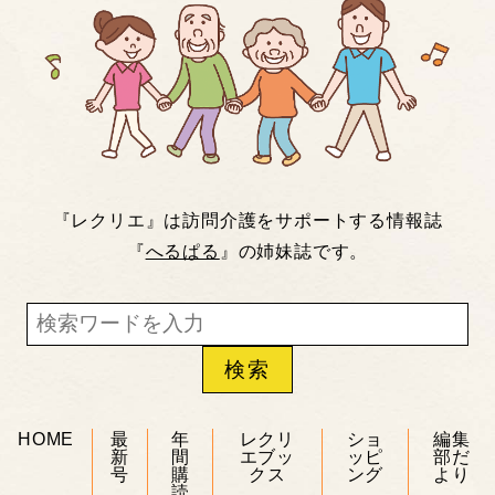
『レクリエ』は訪問介護をサポートする情報誌
『
へるぱる
』の姉妹誌です。
HOME
最
年
レクリ
ショ
編集
新
間
エブッ
ッピ
部だ
号
購
クス
ング
より
読