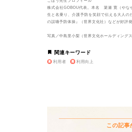
ごぼう先生プロフィール
株式会社GOBOU代表。本名 簗瀬 寛（やな
生と名乗り、介護予防を笑顔で伝える大人の
の誤嚥予防体操』（世界文化社）などが好評
写真／中島里小梨（世界文化ホールディング
関連キーワード
利用者
利用向上
この記事