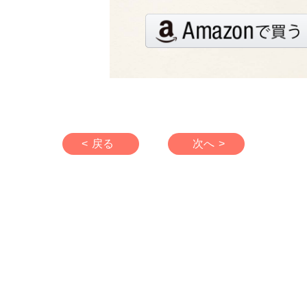
< 戻る
次へ >