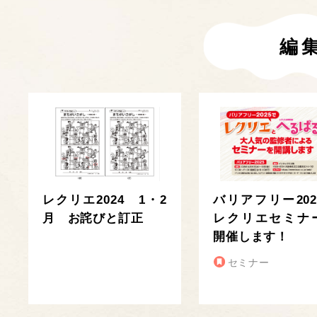
編
レクリエ2024 1・2
バリアフリー202
月 お詫びと訂正
レクリエセミナ
開催します！
セミナー