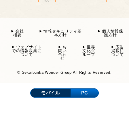
会社
情報セキュリティ基
個人情報保
概要
本方針
護方針
ウェブサイト
お
世界
広告
での情報収集に
問い
文化グ
掲載に
ついて
合わ
ループ
ついて
せ
© Sekaibunka Wonder Group All Rights Reserved.
モバイル
PC