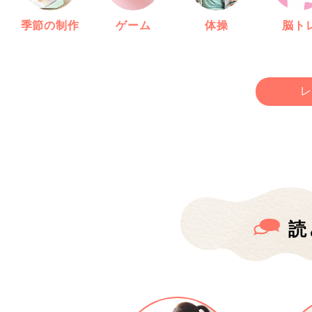
季節の制作
ゲーム
体操
脳ト
レ
読