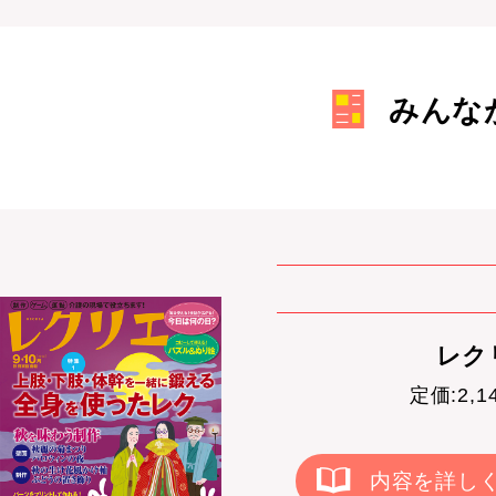
みんな
レクリ
定価:2,
内容を詳し