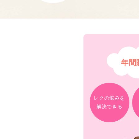
年間
レクの悩みを
解決できる