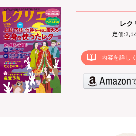
レクリ
定価:2,
内容を詳し