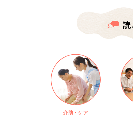
読
介助・ケア