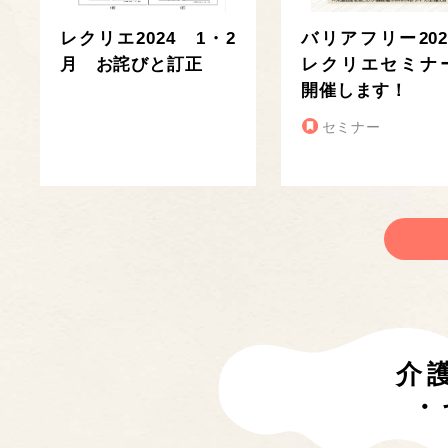
レクリエ2024 1・2
バリアフリー202
月 お詫びと訂正
レクリエセミナ
開催します！
セミナー
介
・