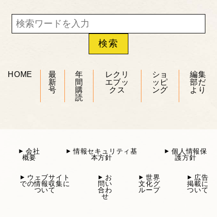
HOME
最
年
レクリ
ショ
編集
新
間
エブッ
ッピ
部だ
号
購
クス
ング
より
読
会社
情報セキュリティ基
個人情報保
概要
本方針
護方針
ウェブサイト
お
世界
広告
での情報収集に
問い
文化グ
掲載に
ついて
合わ
ループ
ついて
せ