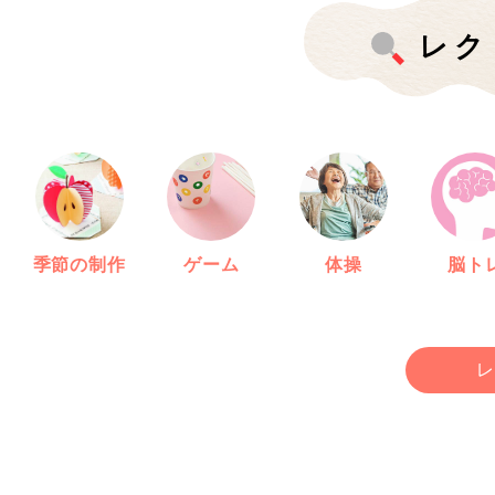
レク
季節の制作
ゲーム
体操
脳ト
レ