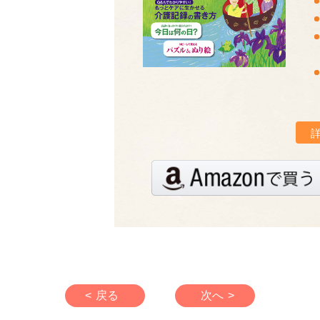
< 戻る
次へ >