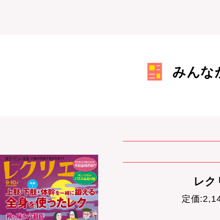
みんな
レクリ
定価:2,