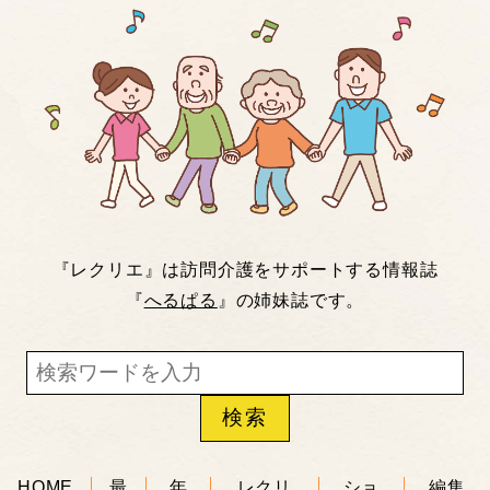
『レクリエ』は訪問介護をサポートする情報誌
『
へるぱる
』の姉妹誌です。
HOME
最
年
レクリ
ショ
編集