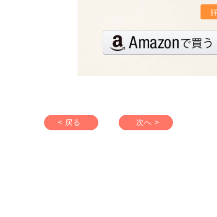
< 戻る
次へ >