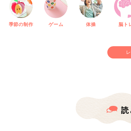
季節の制作
ゲーム
体操
脳ト
レ
読