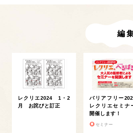
編
レクリエ2024 1・2
バリアフリー202
月 お詫びと訂正
レクリエセミナ
開催します！
セミナー