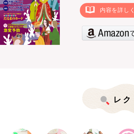
内容を詳し
レク