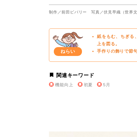
制作／前田ビバリー 写真／伏見早織（世界
紙をもむ、ちぎる
上を図る。
ねらい
手作りの飾りで節
関連キーワード
機能向上
初夏
5月