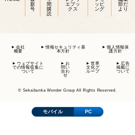
新
間
エブッ
ッピ
部だ
号
購
クス
ング
より
読
会社
情報セキュリティ基
個人情報保
概要
本方針
護方針
ウェブサイト
お
世界
広告
での情報収集に
問い
文化グ
掲載に
ついて
合わ
ループ
ついて
せ
© Sekaibunka Wonder Group All Rights Reserved.
モバイル
PC