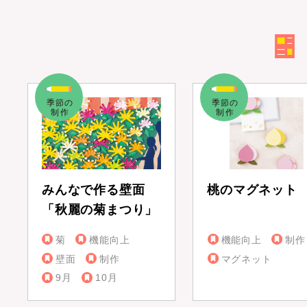
みんなで作る壁面
桃のマグネット
「秋麗の菊まつり」
菊
機能向上
機能向上
制作
壁面
制作
マグネット
9月
10月