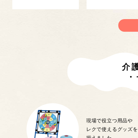
介
・
現場で役立つ用品や
レクで使えるグッズを
揃えました