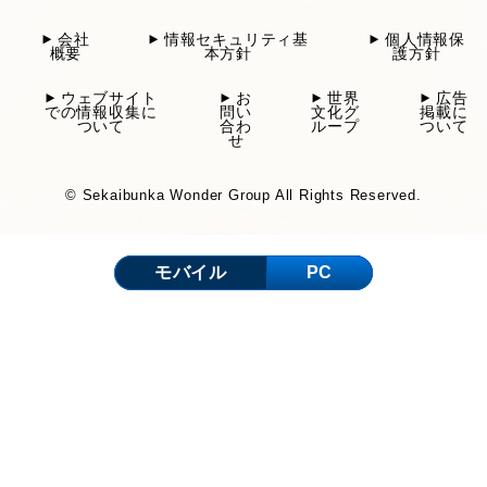
会社
情報セキュリティ基
個人情報保
概要
本方針
護方針
ウェブサイト
お
世界
広告
での情報収集に
問い
文化グ
掲載に
ついて
合わ
ループ
ついて
せ
© Sekaibunka Wonder Group All Rights Reserved.
モバイル
PC