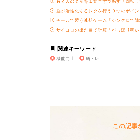
有名⼈の名前を１⽂字ずつ探す「回転し
脳が活性化するレクを⾏う３つのポイン
チームで競う連想ゲーム「シンクロで陣
サイコロの出た⽬で計算「がっぽり稼い
関連キーワード
機能向上
脳トレ
この記事