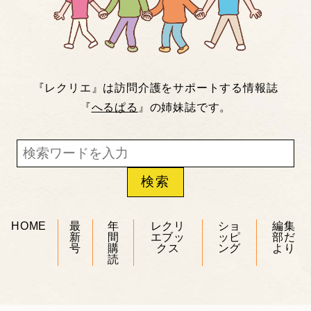
『レクリエ』は訪問介護をサポートする情報誌
『
へるぱる
』の姉妹誌です。
HOME
最
年
レクリ
ショ
編集
新
間
エブッ
ッピ
部だ
号
購
クス
ング
より
読