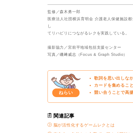
監修／森⽊勇⼀郎
医療法⼈社団横浜育明会 介護⽼⼈保健施設都
し
てリハビリにつながるレクを実践している。
撮影協⼒／宮前平地域包括⽀援センター
写真／磯﨑威志（Focus & Graph Studio）
歌詞を思い出しな
カードを集めるこ
ねらい
競い合うことで高
関連記事
脳が活性化するゲームレクとは