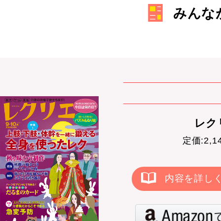
みんな
レクリ
定価:2,
内容を詳し