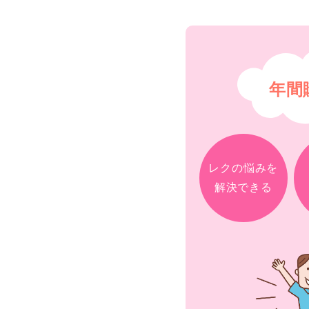
年間
レクの悩みを
解決できる