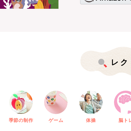
レク
季節の制作
ゲーム
体操
脳ト