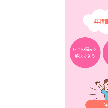
年間
レクの悩みを
解決できる
詳