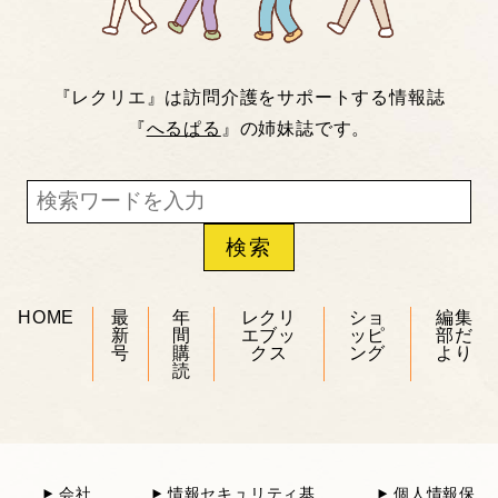
『レクリエ』は訪問介護をサポートする情報誌
『
へるぱる
』の姉妹誌です。
HOME
最
年
レクリ
ショ
編集
新
間
エブッ
ッピ
部だ
号
購
クス
ング
より
読
会社
情報セキュリティ基
個人情報保