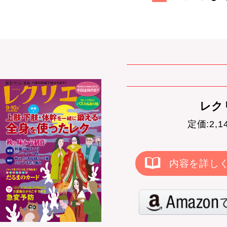
レクリ
定価:2,
内容を詳し