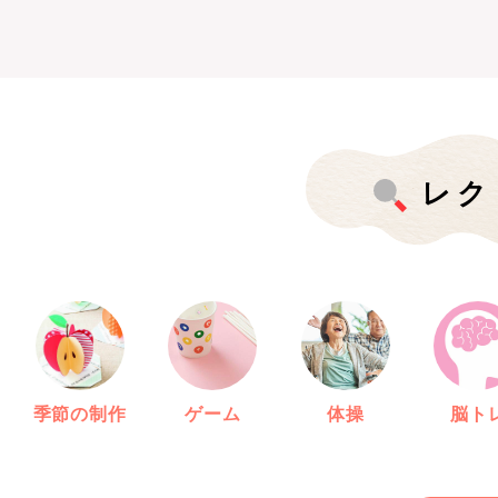
レク
季節の制作
ゲーム
体操
脳ト