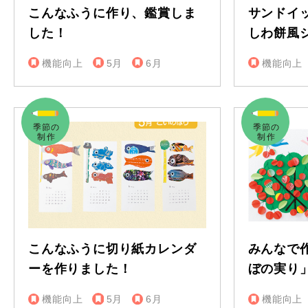
こんなふうに作り、鑑賞しま
サンドイ
した！
しわ餅風
機能向上
5月
6月
機能向上
こんなふうに切り紙カレンダ
みんなで
ーを作りました！
ぼの実り
機能向上
5月
6月
機能向上