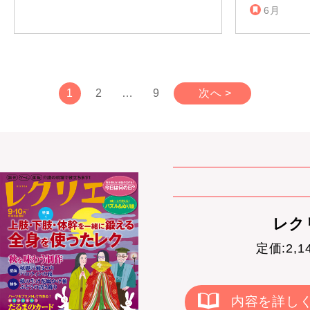
6月
1
2
…
9
次へ >
レクリ
定価:2,
内容を詳し