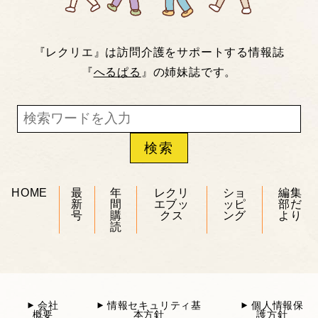
『レクリエ』は訪問介護をサポートする情報誌
『
へるぱる
』の姉妹誌です。
HOME
最
年
レクリ
ショ
編集
新
間
エブッ
ッピ
部だ
号
購
クス
ング
より
読
会社
情報セキュリティ基
個人情報保
概要
本方針
護方針