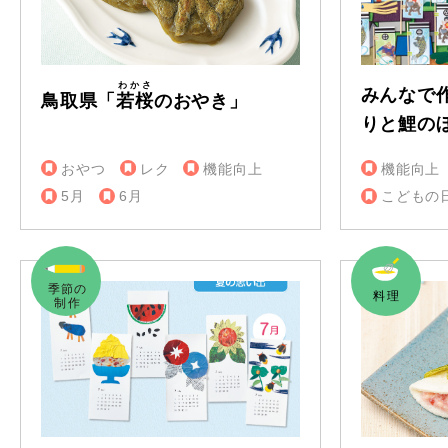
わかさ
みんなで
鳥取県「
若桜
のおやき」
りと鯉の
おやつ
レク
機能向上
機能向上
5月
6月
こどもの