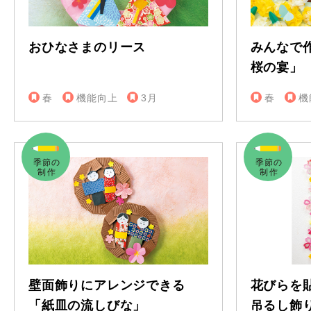
おひなさまのリース
みんなで
桜の宴」
春
機能向上
3月
春
機
壁面飾りにアレンジできる
花びらを
「紙皿の流しびな」
吊るし飾