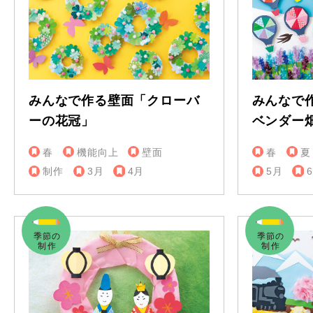
みんなで作る壁面「クローバ
みんなで
ーの花冠」
ベンダー
春
機能向上
壁面
春
夏
制作
3月
4月
5月