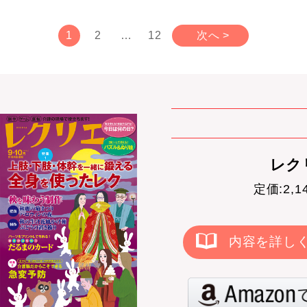
1
2
…
12
次へ >
レクリ
定価:2,
内容を詳し