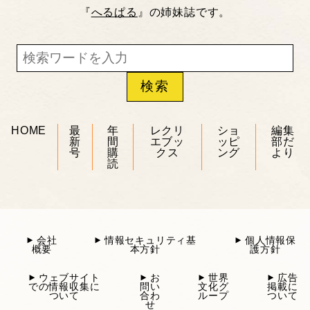
『
へるぱる
』の姉妹誌です。
HOME
最
年
レクリ
ショ
編集
新
間
エブッ
ッピ
部だ
号
購
クス
ング
より
読
会社
情報セキュリティ基
個人情報保
概要
本方針
護方針
ウェブサイト
お
世界
広告
での情報収集に
問い
文化グ
掲載に
ついて
合わ
ループ
ついて
せ