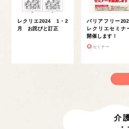
レクリエ2024 1・2
バリアフリー202
月 お詫びと訂正
レクリエセミナ
開催します！
セミナー
介
・