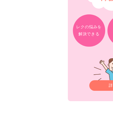
レクの悩みを
解決できる
詳