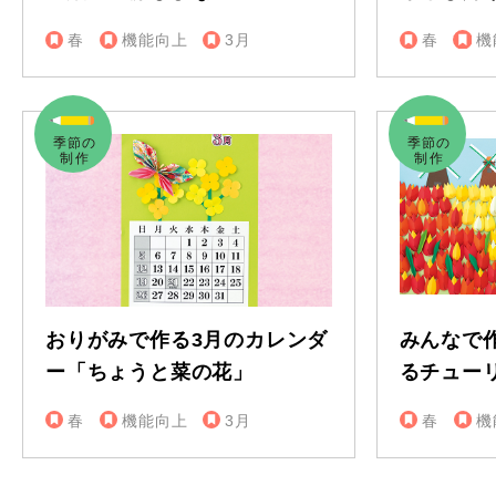
春
機能向上
3月
春
機
おりがみで作る3月のカレンダ
みんなで
ー「ちょうと菜の花」
るチュー
春
機能向上
3月
春
機