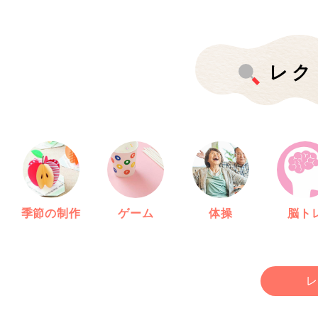
レク
季節の制作
ゲーム
体操
脳ト
レ