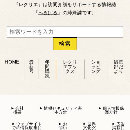
『レクリエ』は訪問介護をサポートする情報誌
『
へるぱる
』の姉妹誌です。
HOME
最
年
レクリ
ショ
編集
新
間
エブッ
ッピ
部だ
号
購
クス
ング
より
読
会社
情報セキュリティ基
個人情報保
概要
本方針
護方針
ウェブサイト
お
世界
広告
での情報収集に
問い
文化グ
掲載に