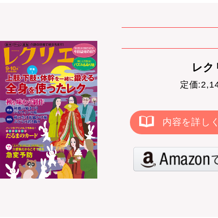
レクリ
定価:2,
内容を詳し