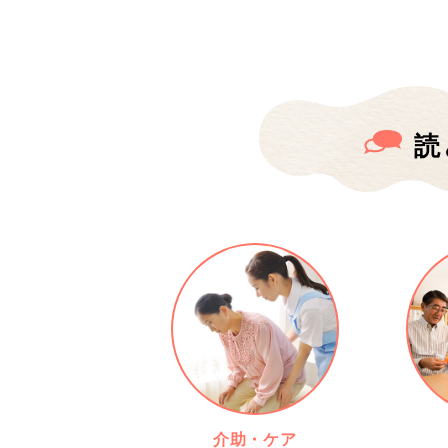
読
介助・ケア