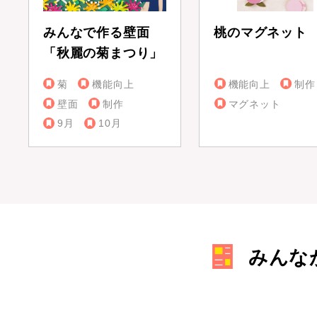
みんなで作る壁面
桃のマグネット
「秋麗の菊まつり」
菊
機能向上
機能向上
制作
壁面
制作
マグネット
9月
10月
みんな