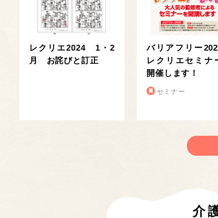
レクリエ2024 1・2
バリアフリー202
月 お詫びと訂正
レクリエセミナ
開催します！
セミナー
介