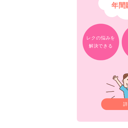
年間
レクの悩みを
解決できる
詳