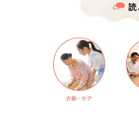
読
介助・ケア