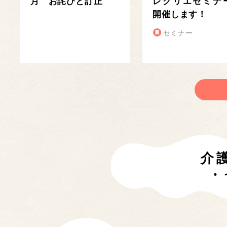
月 お詫びと訂正
レクリエセミナ
開催します！
セミナー
介
・