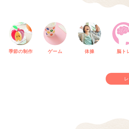
季節の制作
ゲーム
体操
脳ト
レ