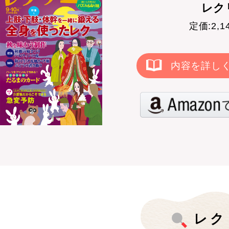
レクリ
定価:2,
内容を詳し
レク