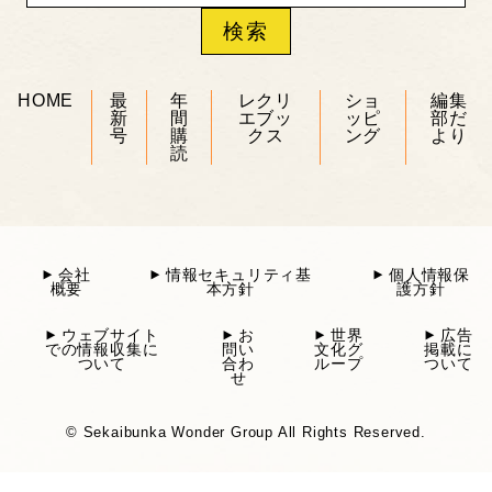
HOME
最
年
レクリ
ショ
編集
新
間
エブッ
ッピ
部だ
号
購
クス
ング
より
読
会社
情報セキュリティ基
個人情報保
概要
本方針
護方針
ウェブサイト
お
世界
広告
での情報収集に
問い
文化グ
掲載に
ついて
合わ
ループ
ついて
せ
© Sekaibunka Wonder Group All Rights Reserved.