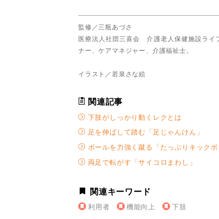
監修／三瓶あづさ
医療法人社団三喜会 介護老人保健施設ライ
ナー、ケアマネジャー、介護福祉士。
イラスト／若泉さな絵
関連記事
下肢がしっかり動くレクとは
足を伸ばして踏む「足じゃんけん」
ボールを力強く蹴る「たっぷりキックボ
両足で転がす「サイコロまわし」
関連キーワード
利用者
機能向上
下肢