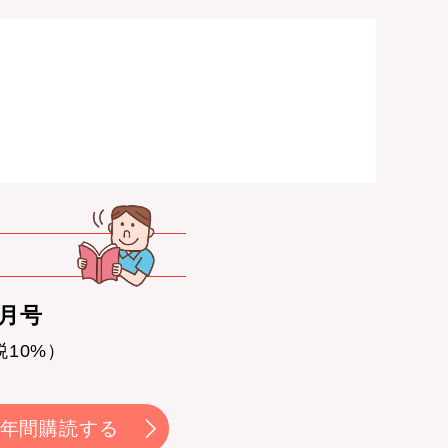
0月号
税10%）
年間購読する