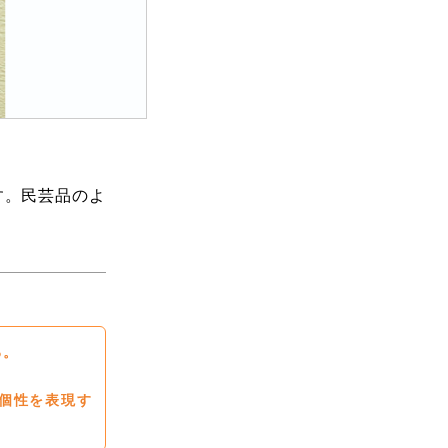
す。民芸品のよ
る。
個性を表現す