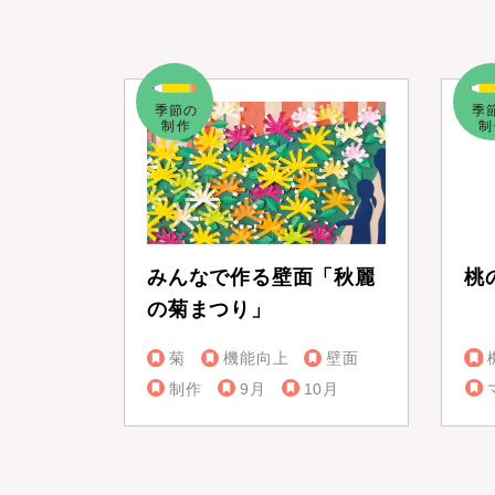
みんなで作る壁面「秋麗
桃
の菊まつり」
菊
機能向上
壁面
制作
9月
10月