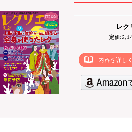
レクリ
定価:2,
内容を詳し