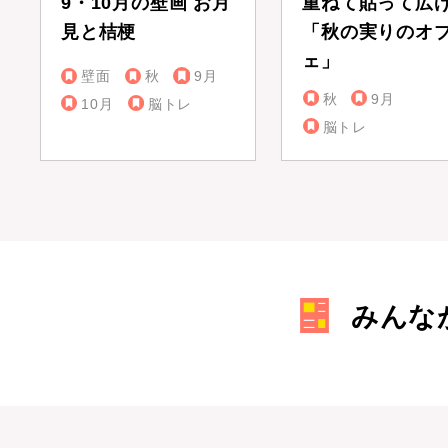
9・10月の壁画 お月
重ねて貼って広
見と桔梗
「秋の実りのオ
ェ」
壁面
秋
9月
秋
9月
10月
脳トレ
脳トレ
みんな