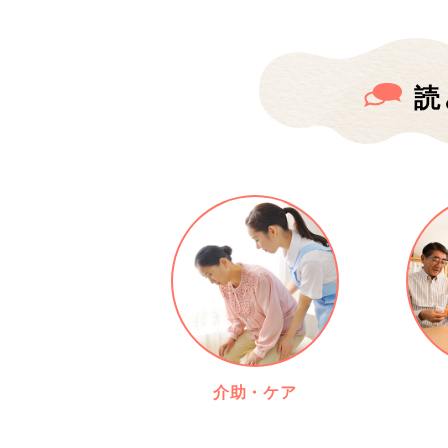
読
介助・ケア