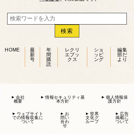
HOME
最
年
レクリ
ショ
編集
新
間
エブッ
ッピ
部だ
号
購
クス
ング
より
読
会社
情報セキュリティ基
個人情報保
概要
本方針
護方針
ウェブサイト
お
世界
広告
での情報収集に
問い
文化グ
掲載に
ついて
合わ
ループ
ついて
せ