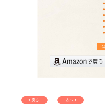
< 戻る
次へ >