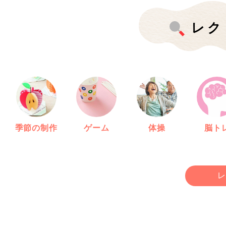
レク
季節の制作
ゲーム
体操
脳ト
レ