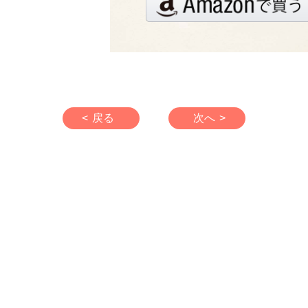
< 戻る
次へ >