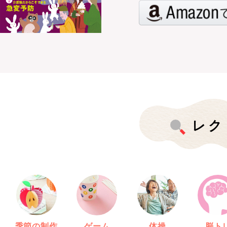
レク
季節の制作
ゲーム
体操
脳ト