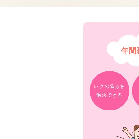
年間
レクの悩みを
解決できる