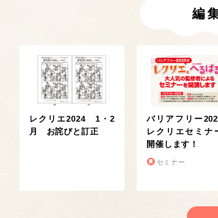
編
レクリエ2024 1・2
バリアフリー202
月 お詫びと訂正
レクリエセミナ
開催します！
セミナー