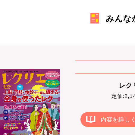
みんな
レクリ
定価:2,
内容を詳し