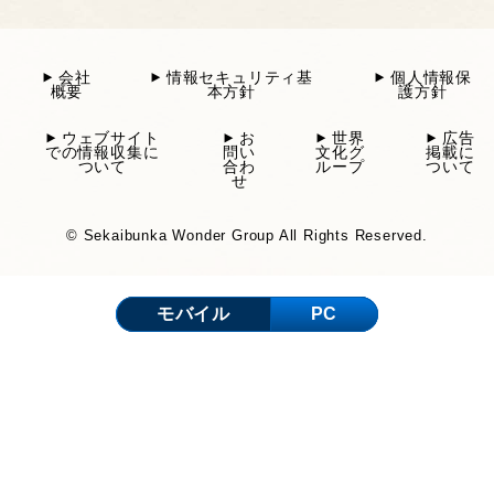
会社
情報セキュリティ基
個人情報保
概要
本方針
護方針
ウェブサイト
お
世界
広告
での情報収集に
問い
文化グ
掲載に
ついて
合わ
ループ
ついて
せ
© Sekaibunka Wonder Group All Rights Reserved.
モバイル
PC