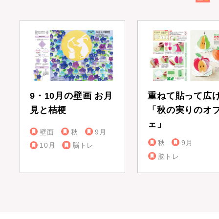
9・10月の壁画 お月
重ねて貼って広
見と桔梗
「秋の実りのオ
ェ」
壁面
秋
9月
秋
9月
10月
脳トレ
脳トレ