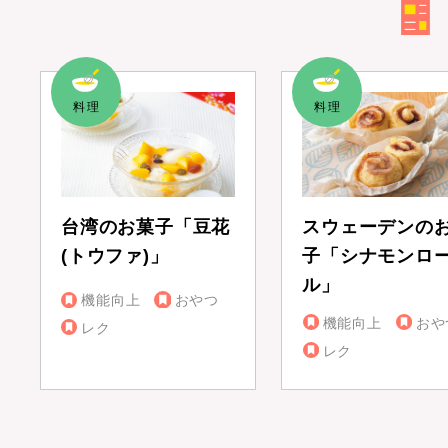
台湾のお菓子「豆花
スウェーデンの
(トウファ)」
子「シナモンロ
ル」
機能向上
おやつ
機能向上
おや
レク
レク