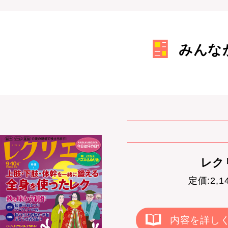
みんな
レクリ
定価:2,
内容を詳し