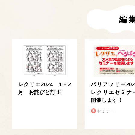
編
レクリエ2024 1・2
バリアフリー202
月 お詫びと訂正
レクリエセミナ
開催します！
セミナー