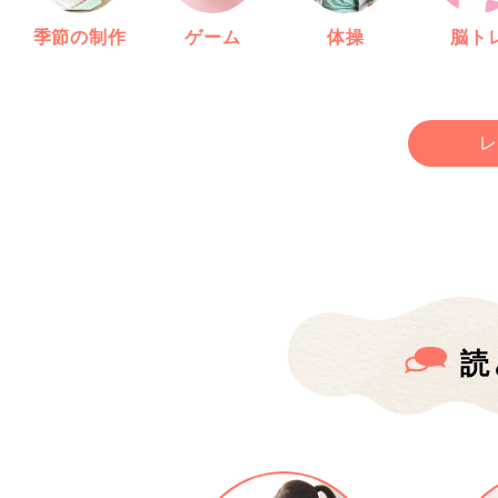
季節の制作
ゲーム
体操
脳ト
レ
読