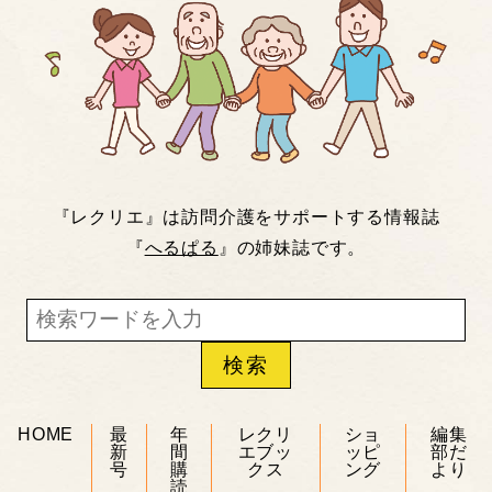
『レクリエ』は訪問介護をサポートする情報誌
『
へるぱる
』の姉妹誌です。
HOME
最
年
レクリ
ショ
編集
新
間
エブッ
ッピ
部だ
号
購
クス
ング
より
読