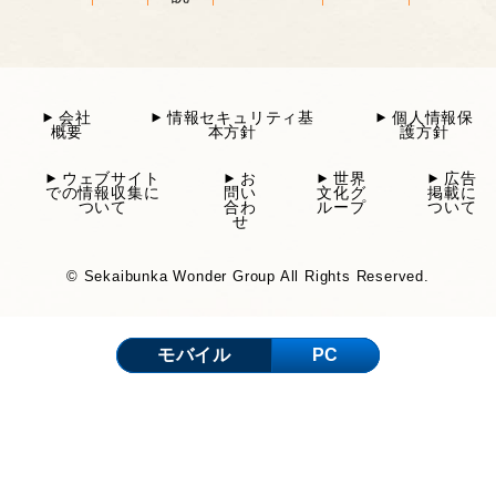
会社
情報セキュリティ基
個人情報保
概要
本方針
護方針
ウェブサイト
お
世界
広告
での情報収集に
問い
文化グ
掲載に
ついて
合わ
ループ
ついて
せ
© Sekaibunka Wonder Group All Rights Reserved.
モバイル
PC