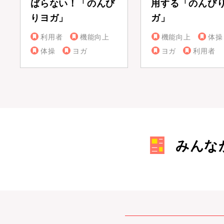
ばらない！「のんび
用する「のんび
りヨガ」
ガ」
利用者
機能向上
機能向上
体操
体操
ヨガ
ヨガ
利用者
みんな