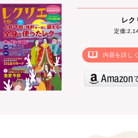
レクリ
定価:2,
内容を詳し