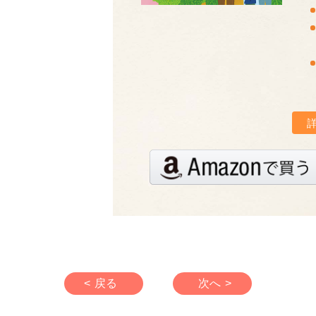
< 戻る
次へ >