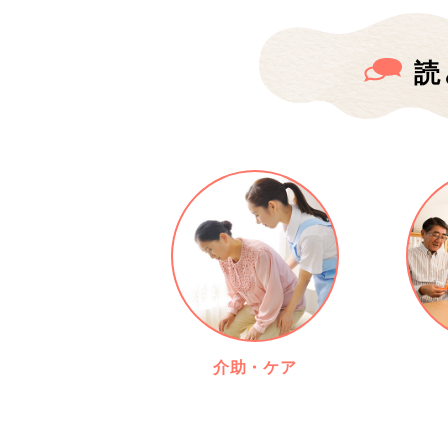
読
介助・ケア