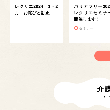
レクリエ2024 1・2
バリアフリー202
月 お詫びと訂正
レクリエセミナ
開催します！
セミナー
介
・