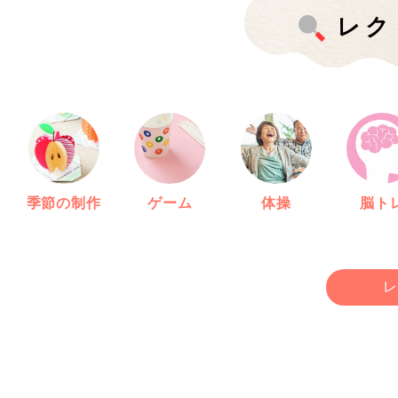
レク
季節の制作
ゲーム
体操
脳ト
レ