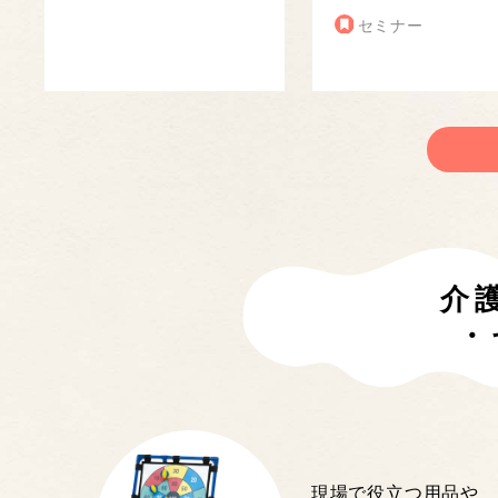
セミナー
介
・
現場で役立つ用品や