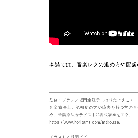
本誌では、音楽レクの進め方や配慮
監修・プラン／堀田圭江子（ほりたけえこ）
音楽療法士。認知症の方や障害を持つ方の音
め、音楽療法セラピスト®養成講座を主宰。
https://www.horitamt.com/mtkouza/
イラスト／浅羽ピピ