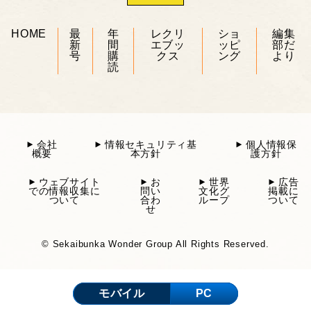
HOME
最
年
レクリ
ショ
編集
新
間
エブッ
ッピ
部だ
号
購
クス
ング
より
読
会社
情報セキュリティ基
個人情報保
概要
本方針
護方針
ウェブサイト
お
世界
広告
での情報収集に
問い
文化グ
掲載に
ついて
合わ
ループ
ついて
せ
© Sekaibunka Wonder Group All Rights Reserved.
モバイル
PC