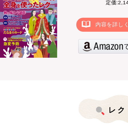
定価:2,
内容を詳し
レク