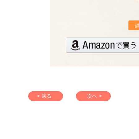
< 戻る
次へ >