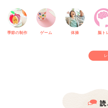
季節の制作
ゲーム
体操
脳ト
レ
読