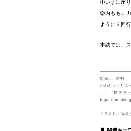
①いすに座
②内ももに
ように３回
本誌では、
監修／川村明
かわむらクリニ
し』（世界文
https://ameblo.
イラスト／福場
関連キー