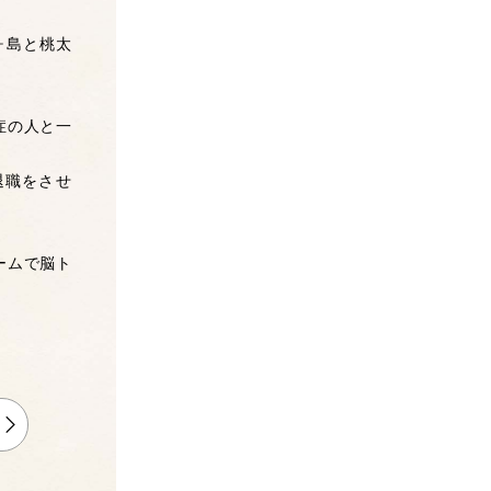
ヶ島と桃太
症の人と一
退職をさせ
ームで脳ト