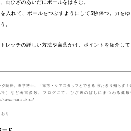
り、両ひざのあいだにボールをはさむ。
力を入れて、ボールをつぶすようにして5秒保つ。力をゆ
行う。
ストレッチの詳しい方法や言葉かけ、ポイントを紹介して
ック院長。医学博士。『家族・ケアスタッフとできる 寝たきり知らず！
化社）など著書多数。ブログにて、ひざ裏のばしにまつわる健康
jp/kawamura-akira/
さおり
ワード