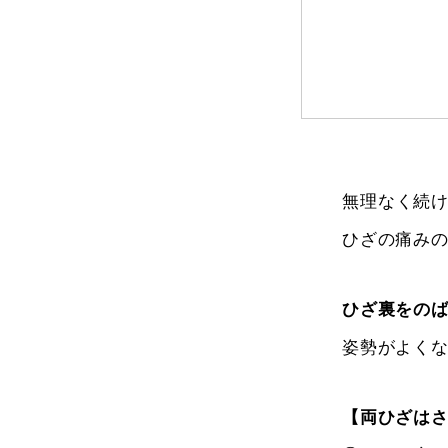
無理なく続
ひざの痛み
ひざ裏をの
姿勢がよく
【両ひざは