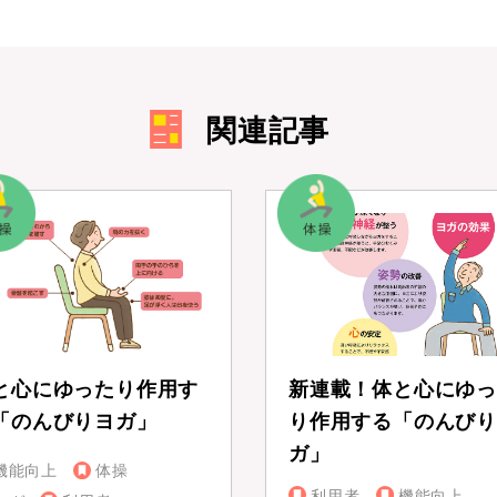
関連記事
と心にゆったり作用す
新連載！体と心にゆっ
「のんびりヨガ」
り作用する「のんびり
ガ」
機能向上
体操
利用者
機能向上