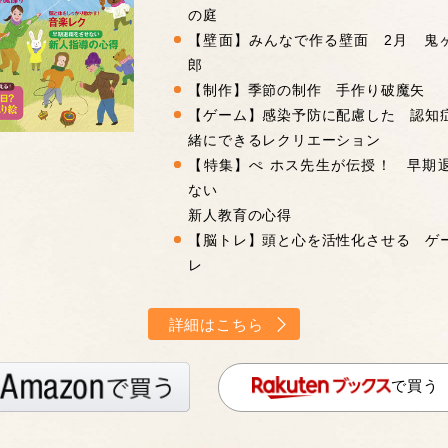
の庭
【壁面】みんなで作る壁面 2月 鬼
郎
【制作】季節の制作 手作り破魔矢
【ゲーム】感染予防に配慮した 認知
緒にできるレクリエーション
【特集】ぺ ホス先生が伝授！ 早期
ない
新人教育の心得
【脳トレ】頭と心を活性化させる ゲ
レ
詳細はこちら
で買う