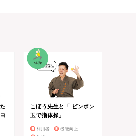
た
こぼう先生と「 ピンポン
ヨ
玉で指体操」
利用者
機能向上