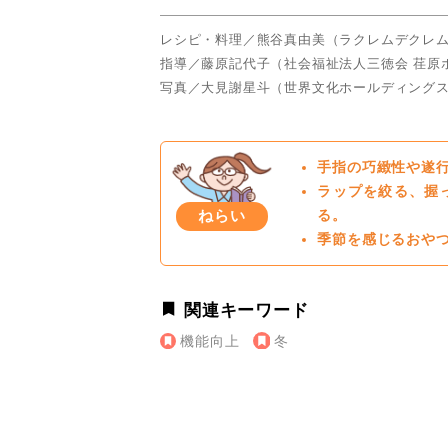
レシピ・料理／熊谷真由美（ラクレムデクレ
指導／藤原記代子（社会福祉法人三徳会 荏原
写真／大見謝星斗（世界文化ホールディング
手指の巧緻性や遂
ラップを絞る、握
ねらい
る。
季節を感じるおや
関連キーワード
機能向上
冬