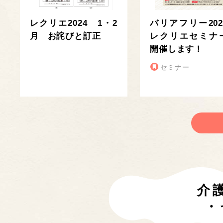
レクリエ2024 1・2
バリアフリー202
月 お詫びと訂正
レクリエセミナ
開催します！
セミナー
介
・