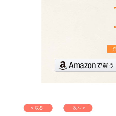
< 戻る
次へ >