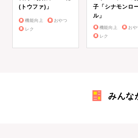
(トウファ)」
子「シナモンロ
ル」
機能向上
おやつ
機能向上
おや
レク
レク
みんな