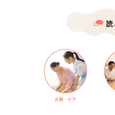
読
介助・ケア