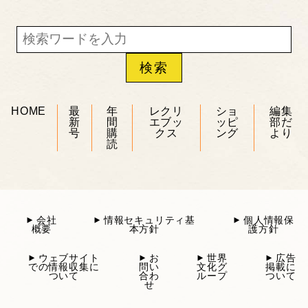
HOME
最
年
レクリ
ショ
編集
新
間
エブッ
ッピ
部だ
号
購
クス
ング
より
読
会社
情報セキュリティ基
個人情報保
概要
本方針
護方針
ウェブサイト
お
世界
広告
での情報収集に
問い
文化グ
掲載に
ついて
合わ
ループ
ついて
せ