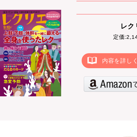
レクリ
定価:2,
内容を詳し