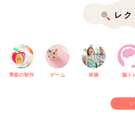
レク
季節の制作
ゲーム
体操
脳ト
レ