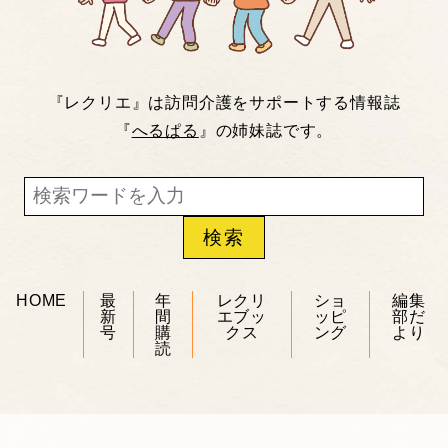
『レクリエ』は訪問介護をサポートする情報誌
『
へるぱる
』の姉妹誌です。
HOME
最
年
レクリ
ショ
編集
新
間
エブッ
ッピ
部だ
号
購
クス
ング
より
読