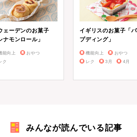
ウェーデンのお菓子
イギリスのお菓子「パ
シナモンロール」
プディング」
機能向上
おやつ
機能向上
おやつ
レク
レク
3月
4月
みんなが読んでいる記事