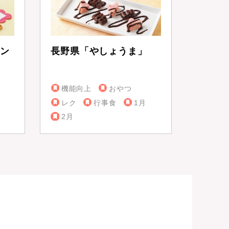
ン
長野県「やしょうま」
機能向上
おやつ
レク
行事食
1月
2月