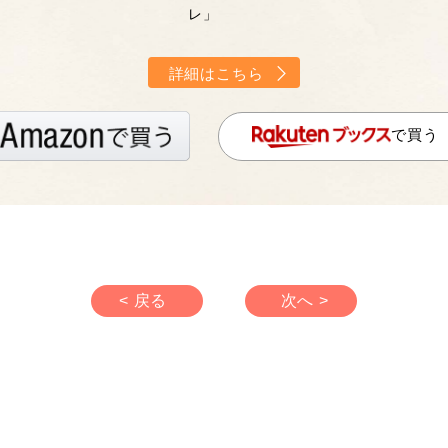
レ」
詳細はこちら
で買う
< 戻る
次へ >