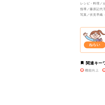
レシピ・料理／
指導／藤原記代
写真／伏見早織
ねらい
関連キー
機能向上