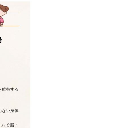
号
を維持する
めない身体
ームで脳ト