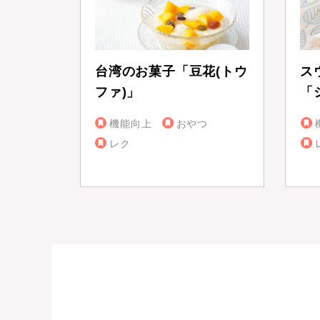
台湾のお菓子「豆花(トウ
ス
ファ)」
「
機能向上
おやつ
レク