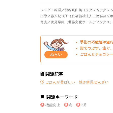
レシピ・料理／熊谷真由美（ラクレムデクレ
指導／藤原記代子（社会福祉法人三徳会荏原
写真／伏見早織（世界文化ホールディングス
手指の巧緻性や遂
指でつぶす、注ぐ
ねらい
ごはんとチョコレ
関連記事
ごはんが香ばしい 焼き餅風ぜんざい
関連キーワード
機能向上
冬
2月