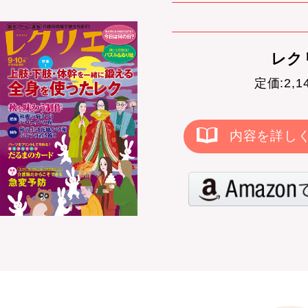
レクリ
定価:2,
内容を詳し