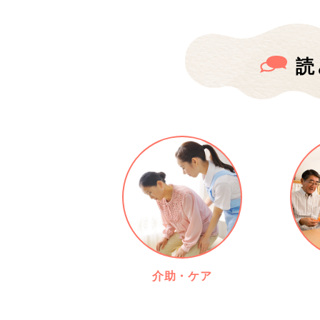
読
介助・ケア