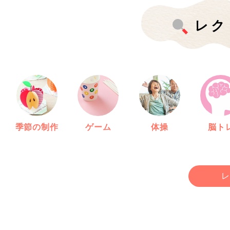
レク
季節の制作
ゲーム
体操
脳ト
レ