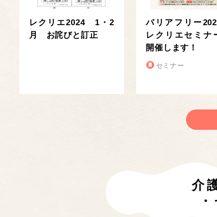
レクリエ2024 1・2
バリアフリー202
月 お詫びと訂正
レクリエセミナ
開催します！
セミナー
介
・