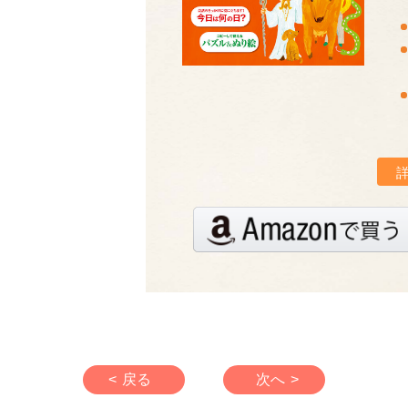
< 戻る
次へ >