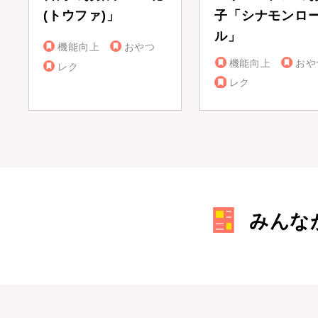
(トウファ)」
子「シナモンロ
ル」
機能向上
おやつ
機能向上
おや
レク
レク
みんな