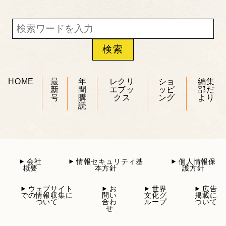
HOME
最
年
レクリ
ショ
編集
新
間
エブッ
ッピ
部だ
号
購
クス
ング
より
読
会社
情報セキュリティ基
個人情報保
概要
本方針
護方針
ウェブサイト
お
世界
広告
での情報収集に
問い
文化グ
掲載に
ついて
合わ
ループ
ついて
せ