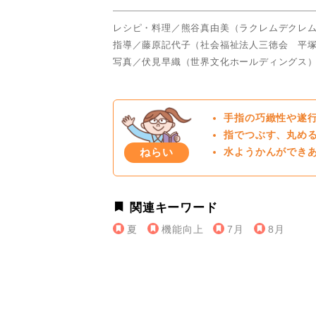
レシピ・料理／熊谷真由美（ラクレムデクレ
指導／藤原記代子（社会福祉法人三徳会 平
写真／伏見早織（世界文化ホールディングス
手指の巧緻性や遂
指でつぶす、丸め
ねらい
水ようかんができ
関連キーワード
夏
機能向上
7月
8月