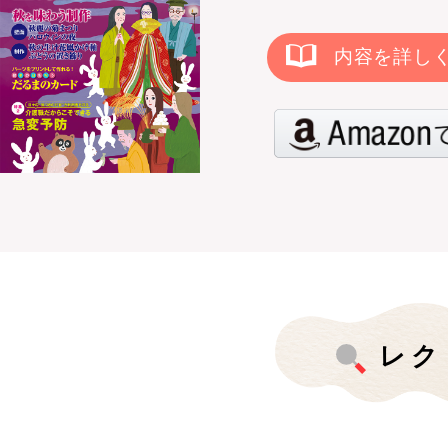
内容を詳し
レク