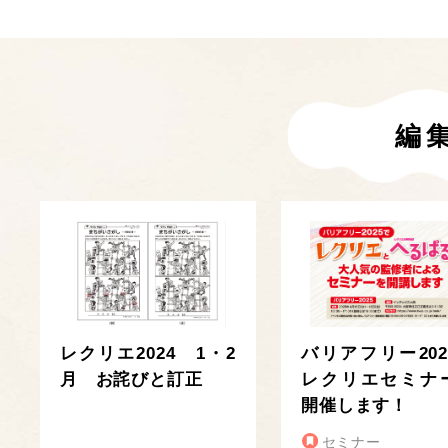
編
レクリエ2024 1・2
バリアフリー202
月 お詫びと訂正
レクリエセミナ
開催します！
セミナー