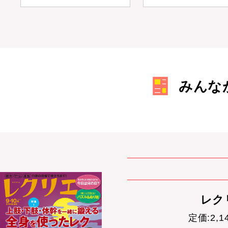
みんな
レクリ
定価:2,