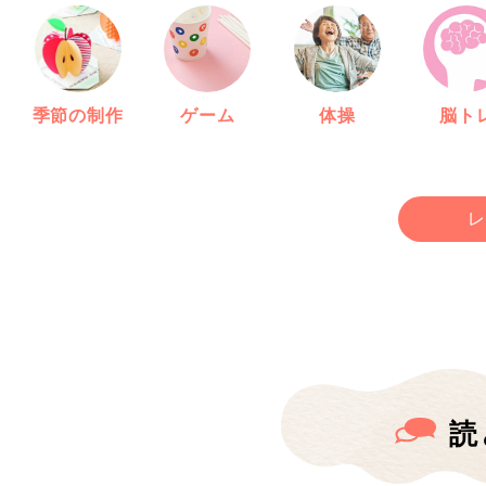
季節の制作
ゲーム
体操
脳ト
レ
読