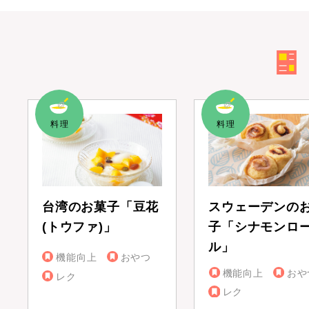
台湾のお菓子「豆花
スウェーデンの
(トウファ)」
子「シナモンロ
ル」
機能向上
おやつ
機能向上
おや
レク
レク