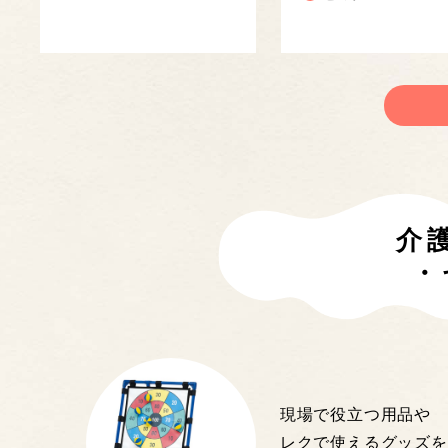
介
・
現場で役立つ用品や
レクで使えるグッズを