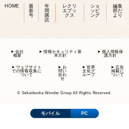
HOME
最
年
レクリ
ショ
編集
新
間
エブッ
ッピ
部だ
号
購
クス
ング
より
読
会社
情報セキュリティ基
個人情報保
概要
本方針
護方針
ウェブサイト
お
世界
広告
での情報収集に
問い
文化グ
掲載に
ついて
合わ
ループ
ついて
せ
© Sekaibunka Wonder Group All Rights Reserved.
モバイル
PC