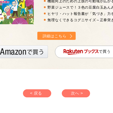
機能向上のための上肢の可動域が広が
野菜ジュースで！３色の豆腐白玉あん
ヒヤリ・ハット報告書が「気づき」力
無理なくできるコグニサイズ～正拳突
詳細はこちら
で買う
< 戻る
次へ >