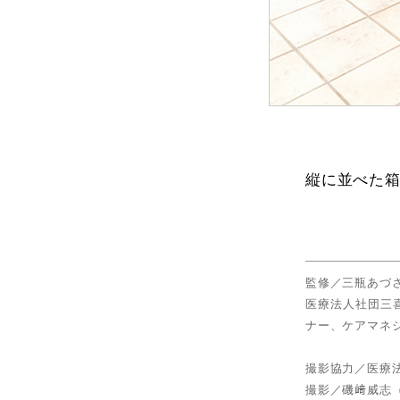
縦に並べた
監修／三瓶あづ
医療法人社団三
ナー、ケアマネ
撮影協力／医療
撮影／磯﨑威志（Foc