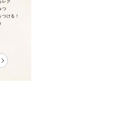
るレク
みつ
をつける！
き