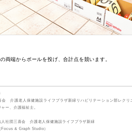
箱の両端からボールを投げ、合計点を競います。
さ
喜会 介護老人保健施設ライフプラザ新緑リハビリテーション部レクリ
ジャー、介護福祉士。
法人社団三喜会 介護老人保健施設ライフプラザ新緑
us & Graph Studio）