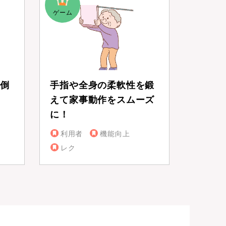
倒
手指や全身の柔軟性を鍛
えて家事動作をスムーズ
に！
利用者
機能向上
レク