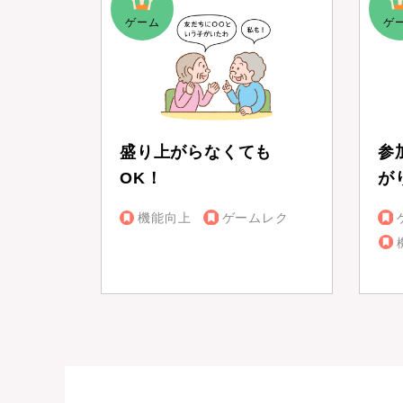
盛り上がらなくても
参
OK！
が
機能向上
ゲームレク