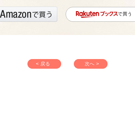
で買う
< 戻る
次へ >