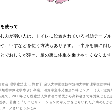
ルを使って
かむ力が弱い人は、トイレに設置されている補助テーブル
）や、いすなどを使う方法もあります。上半身を前に倒し
ことでおしりが浮き、足の裏に体重を乗せやすくなります
湖青会 理学療法士 出野智子 金沢大学医療技術短期大学部理学療法学科
学類理学療法学専攻）卒業。滋賀県立小児整形外科センター（現・滋賀
を経て、2000年より医療法人湖青会で幼児から高齢者までを対象とした
従事。著書に『リハビリテーションの考え方をとりいれた介助のしか
イラスト／さいとうかこみ