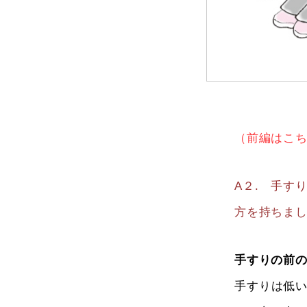
（前編はこ
A２. 手す
方を持ちま
手すりの前
手すりは低