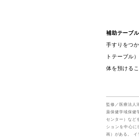
補助テーブ
手すりをつ
トテーブル
体を預ける
監修／医療法人
薬保健学域保健
センター）など
ションを中心に
画）がある。 