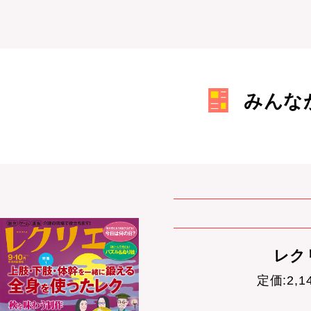
みんな
レクリ
定価:2,