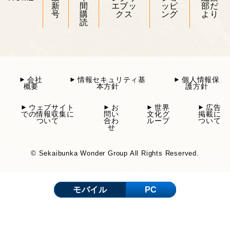
新
間
エブッ
ッピ
部だ
号
購
クス
ング
より
読
会社
情報セキュリティ基
個人情報保
概要
本方針
護方針
ウェブサイト
お
世界
広告
での情報収集に
問い
文化グ
掲載に
ついて
合わ
ループ
ついて
せ
© Sekaibunka Wonder Group All Rights Reserved.
モバイル
PC