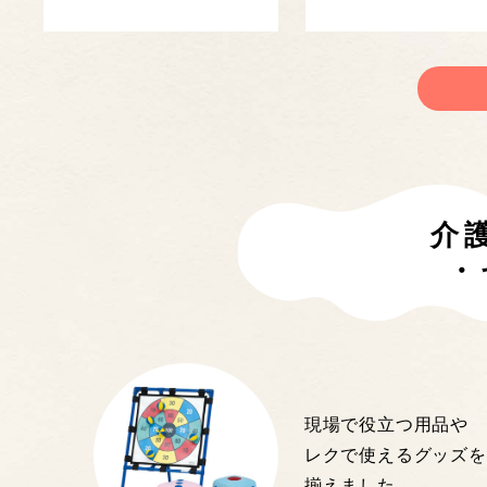
介
・
現場で役立つ用品や
レクで使えるグッズを
揃えました