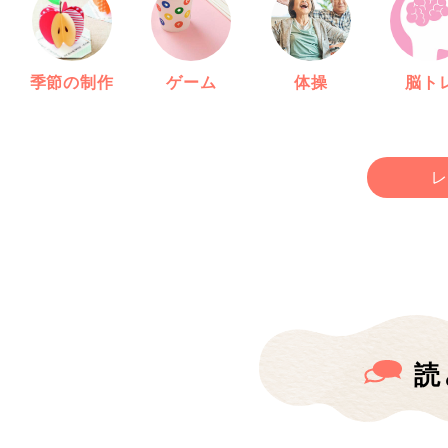
季節の制作
ゲーム
体操
脳ト
レ
読