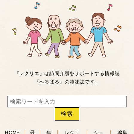
『レクリエ』は訪問介護をサポートする情報誌
『
へるぱる
』の姉妹誌です。
HOME
最
年
レクリ
ショ
編集