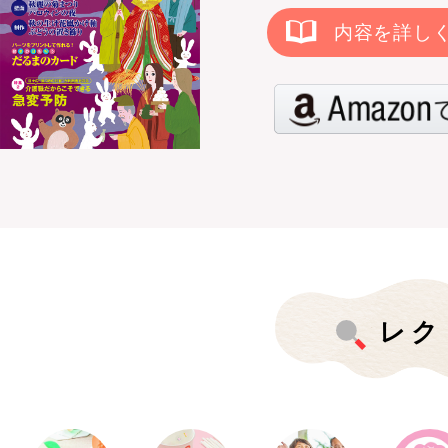
内容を詳し
レク