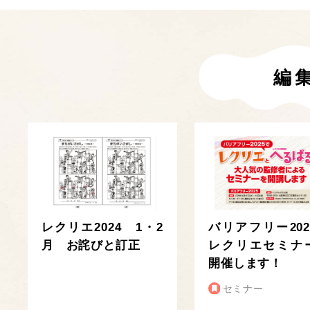
編
レクリエ2024 1・2
バリアフリー202
月 お詫びと訂正
レクリエセミナ
開催します！
セミナー