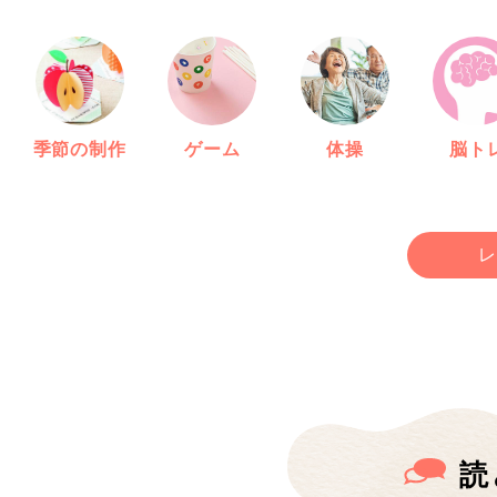
季節の制作
ゲーム
体操
脳ト
レ
読