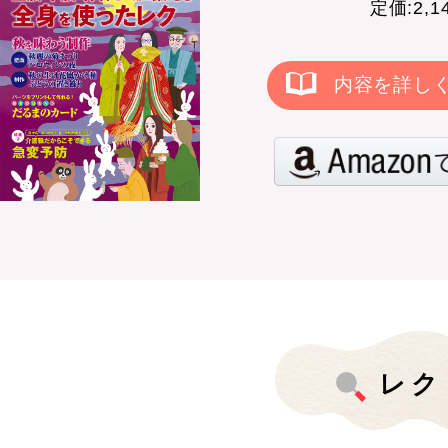
定価:2,
内容を詳し
レク