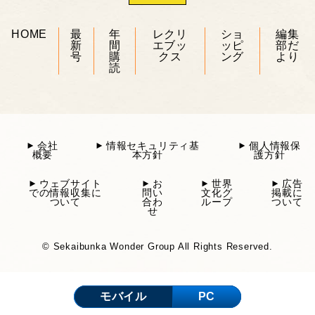
HOME
最
年
レクリ
ショ
編集
新
間
エブッ
ッピ
部だ
号
購
クス
ング
より
読
会社
情報セキュリティ基
個人情報保
概要
本方針
護方針
ウェブサイト
お
世界
広告
での情報収集に
問い
文化グ
掲載に
ついて
合わ
ループ
ついて
せ
© Sekaibunka Wonder Group All Rights Reserved.
モバイル
PC