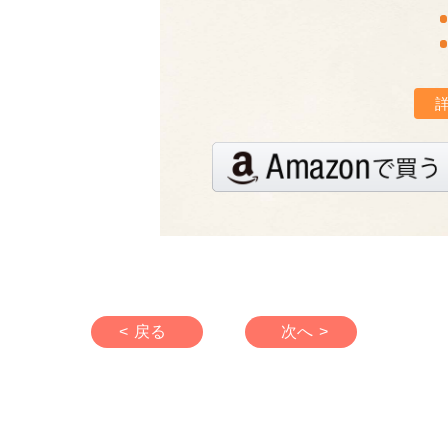
< 戻る
次へ >