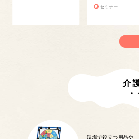
セミナー
介
・
現場で役立つ用品や