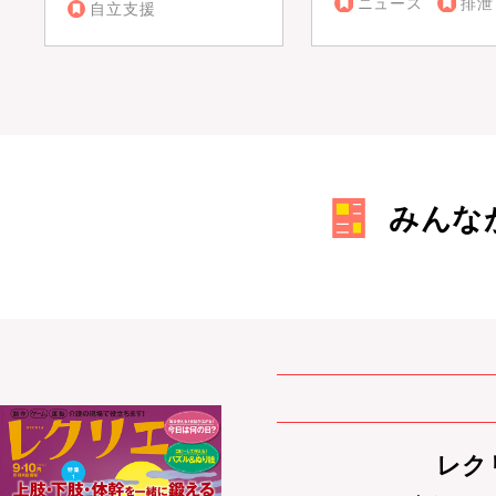
ニュース
排泄
自立支援
みんな
レクリ