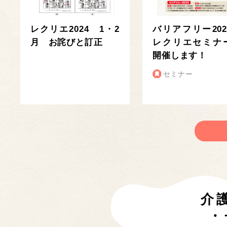
レクリエ2024 1・2
バリアフリー202
月 お詫びと訂正
レクリエセミナ
開催します！
セミナー
介
・