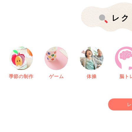
レク
季節の制作
ゲーム
体操
脳ト
レ