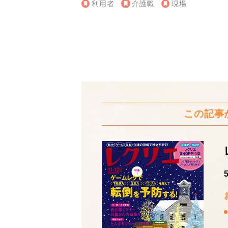
利用者
介護職
現場
この記事