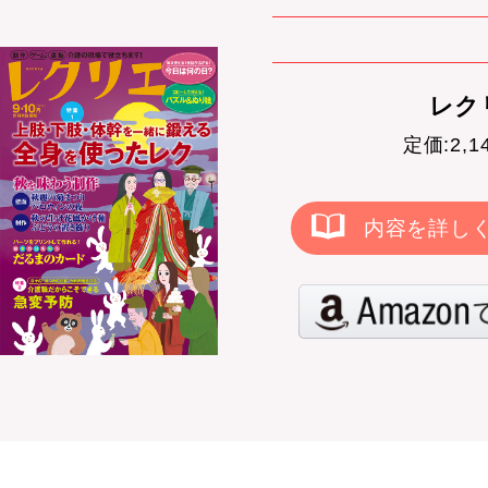
レクリ
定価:2,
内容を詳し