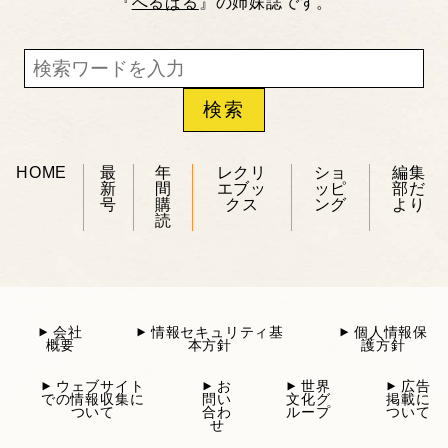
『
へるぱる
』の姉妹誌です。
HOME
最
年
レクリ
ショ
編集
新
間
エブッ
ッピ
部だ
号
購
クス
ング
より
読
会社
情報セキュリティ基
個人情報保
概要
本方針
護方針
ウェブサイト
お
世界
広告
での情報収集に
問い
文化グ
掲載に
ついて
合わ
ループ
ついて
せ