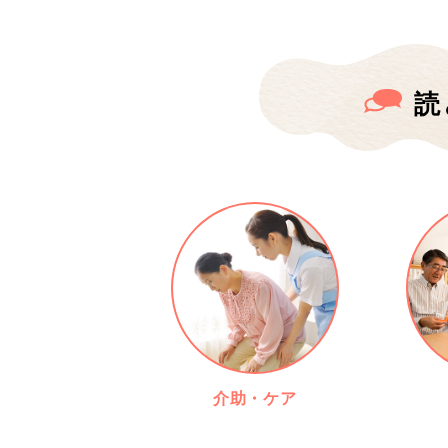
読
介助・ケア