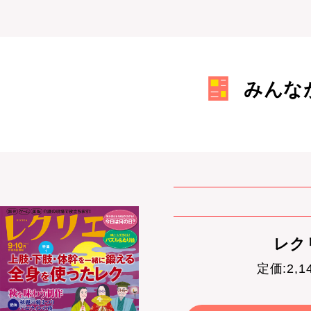
みんな
レクリ
定価:2,