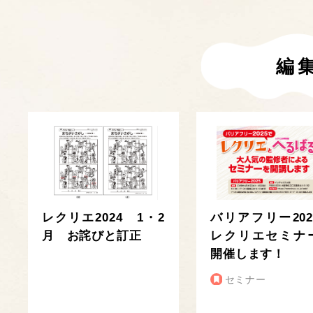
編
レクリエ2024 1・2
バリアフリー202
月 お詫びと訂正
レクリエセミナ
開催します！
セミナー