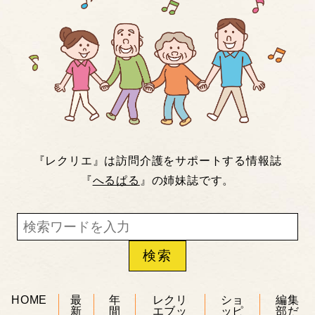
『レクリエ』は訪問介護をサポートする情報誌
『
へるぱる
』の姉妹誌です。
HOME
最
年
レクリ
ショ
編集
新
間
エブッ
ッピ
部だ