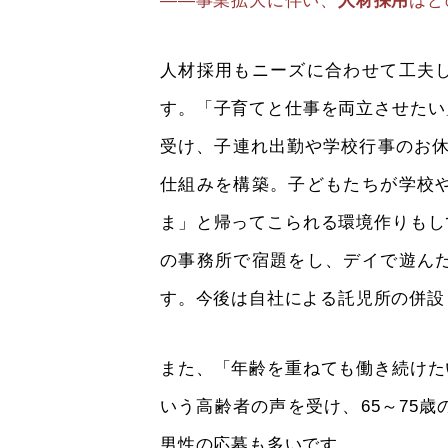
――事業拡大に伴い、
人材採用
はど
人材採用もニーズに合わせて工夫
す。「子育てと仕事を両立させたい
受け、子連れ出勤や学校行事のお休
仕組みを構築。子どもたちが学校
ま」と帰ってこられる環境作りもし
の事務所で宿題をし、デイで遊ん
す。今後は自社による託児所の併設
また、「年齢を重ねても働き続けた
いう高齢者の声を受け、65～75
男性の応募も多いです。