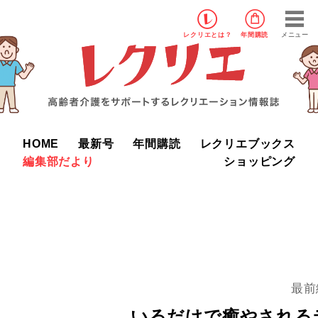
レクリエ
とは？
年間購読
メニュー
HOME
最新号
年間購読
レクリエブックス
編集部だより
ショッピング
最前
いるだけで癒やされる