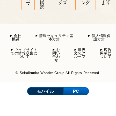
号
購
クス
ング
より
読
会社
情報セキュリティ基
個人情報保
概要
本方針
護方針
ウェブサイト
お
世界
広告
での情報収集に
問い
文化グ
掲載に
ついて
合わ
ループ
ついて
せ
© Sekaibunka Wonder Group All Rights Reserved.
モバイル
PC