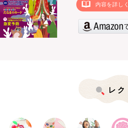
内容を詳し
レク