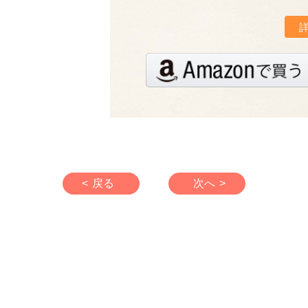
< 戻る
次へ >