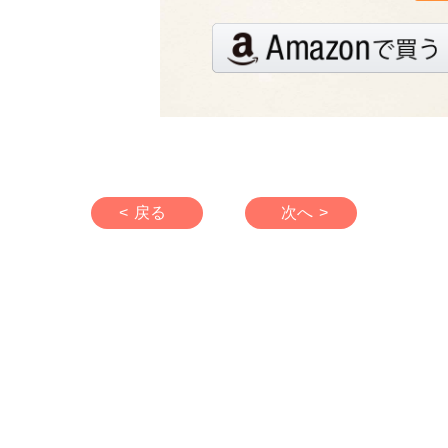
< 戻る
次へ >