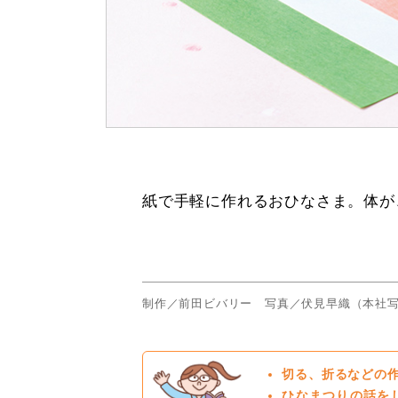
紙で手軽に作れるおひなさま。体が
制作／前田ビバリー 写真／伏見早織（本社
切る、折るなどの
ひなまつりの話を