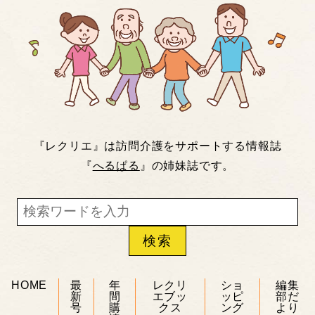
『レクリエ』は訪問介護をサポートする情報誌
『
へるぱる
』の姉妹誌です。
HOME
最
年
レクリ
ショ
編集
新
間
エブッ
ッピ
部だ
号
購
クス
ング
より