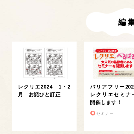
編
レクリエ2024 1・2
バリアフリー202
月 お詫びと訂正
レクリエセミナ
開催します！
セミナー