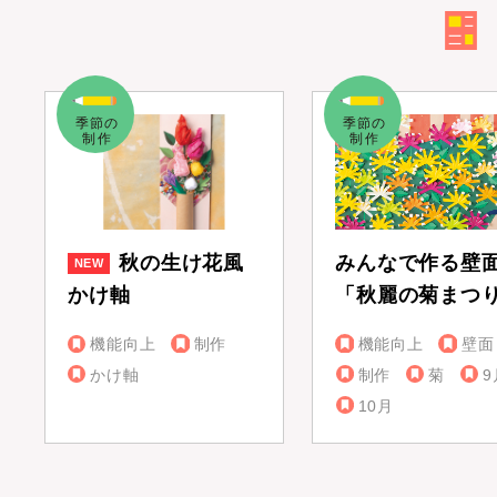
秋の生け花風
みんなで作る壁
かけ軸
「秋麗の菊まつ
機能向上
制作
機能向上
壁面
かけ軸
制作
菊
9
10月