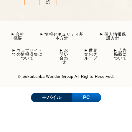
読
会社
情報セキュリティ基
個人情報保
概要
本方針
護方針
ウェブサイト
お
世界
広告
での情報収集に
問い
文化グ
掲載に
ついて
合わ
ループ
ついて
せ
© Sekaibunka Wonder Group All Rights Reserved.
モバイル
PC