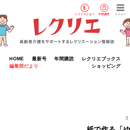
レクリエ
とは？
年間購読
メニュー
HOME
最新号
年間購読
レクリエブックス
編集部だより
ショッピング
３
紙で作る「