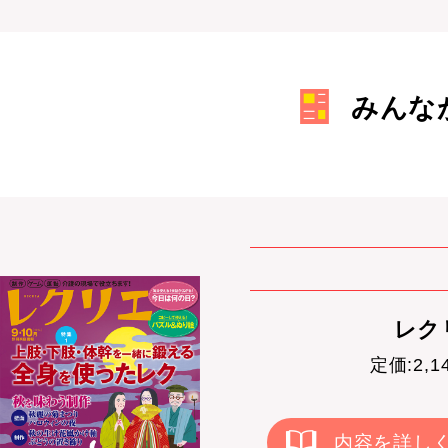
みんな
レクリ
定価:2,
内容を詳し