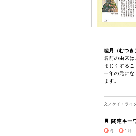
睦月（むつき
名前の由来は
まじくするこ
一年の元にな
ます。
文／ケイ・ライ
関連キー
冬
1月