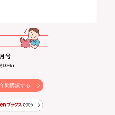
0月号
税10%）
年間購読する
で買う