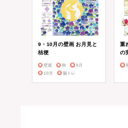
9・10月の壁画 お月見と
重
桔梗
の
壁面
秋
9月
10月
脳トレ