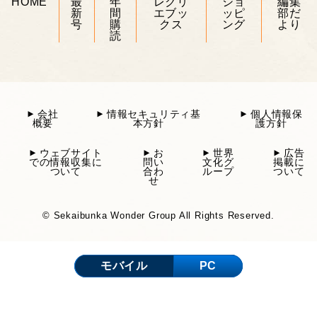
HOME
最
年
レクリ
ショ
編集
新
間
エブッ
ッピ
部だ
号
購
クス
ング
より
読
会社
情報セキュリティ基
個人情報保
概要
本方針
護方針
ウェブサイト
お
世界
広告
での情報収集に
問い
文化グ
掲載に
ついて
合わ
ループ
ついて
せ
© Sekaibunka Wonder Group All Rights Reserved.
モバイル
PC