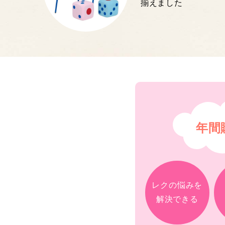
揃えました
年間
レクの悩みを
解決できる