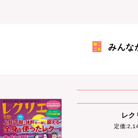
みんな
レクリ
定価:2,