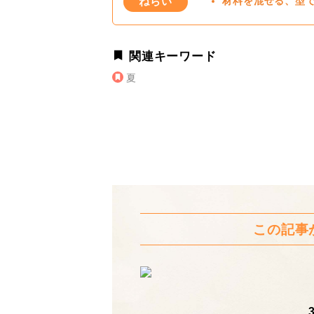
ねらい
材料を混ぜる、型
関連キーワード
夏
この記事