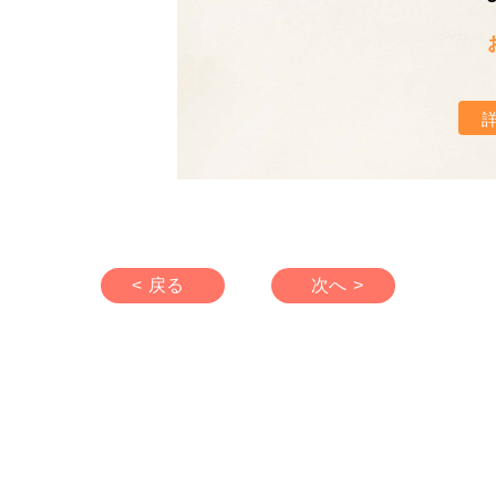
< 戻る
次へ >