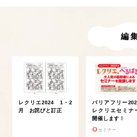
編
レクリエ2024 1・2
バリアフリー202
月 お詫びと訂正
レクリエセミナ
開催します！
セミナー