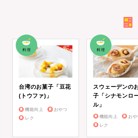
台湾のお菓子「豆花
スウェーデンの
(トウファ)」
子「シナモンロ
ル」
機能向上
おやつ
機能向上
おや
レク
レク