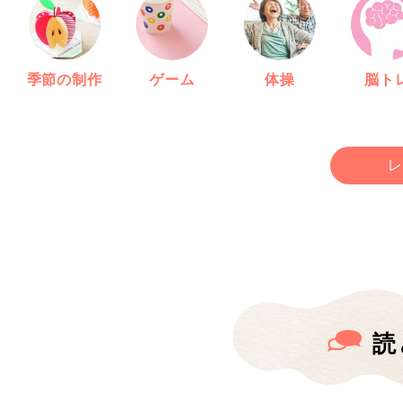
季節の制作
ゲーム
体操
脳ト
レ
読