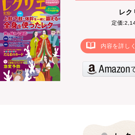
レクリ
定価:2,
内容を詳し