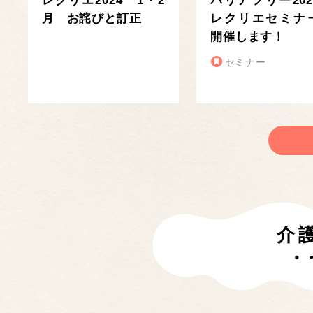
レクリエ2024 1・2
バリアフリー202
月 お詫びと訂正
レクリエセミナ
開催します！
セミナー
介
・