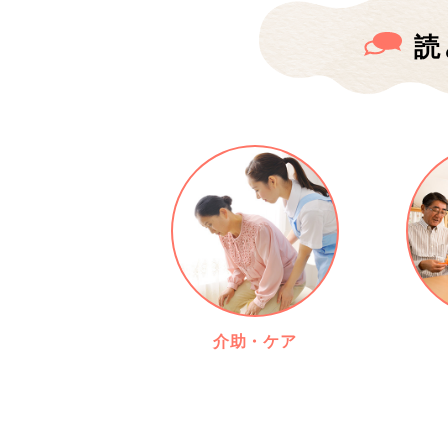
読
介助・ケア