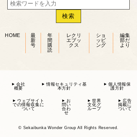
HOME
最
年
レクリ
ショ
編集
新
間
エブッ
ッピ
部だ
号
購
クス
ング
より
読
会社
情報セキュリティ基
個人情報保
概要
本方針
護方針
ウェブサイト
お
世界
広告
での情報収集に
問い
文化グ
掲載に
ついて
合わ
ループ
ついて
せ
© Sekaibunka Wonder Group All Rights Reserved.