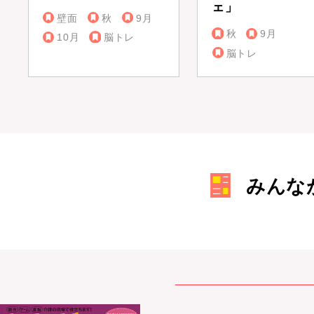
ェ」
壁面
秋
9月
秋
9月
10月
脳トレ
脳トレ
みんな