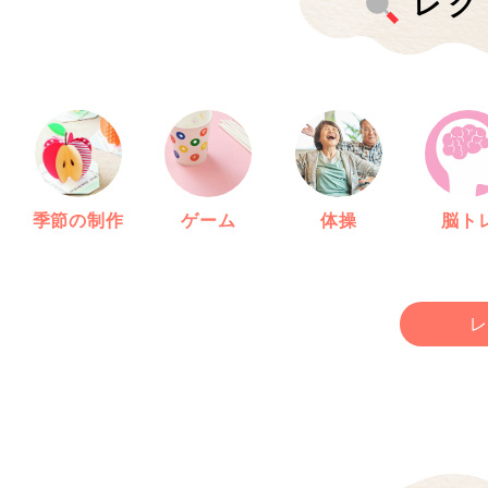
レク
季節の制作
ゲーム
体操
脳ト
レ