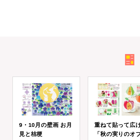
9・10月の壁画 お月
重ねて貼って広
見と桔梗
「秋の実りのオ