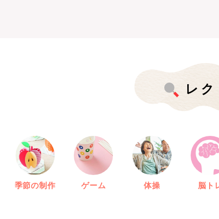
レク
季節の制作
ゲーム
体操
脳ト