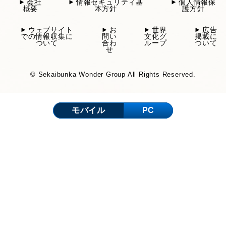
会社
情報セキュリティ基
個人情報保
概要
本方針
護方針
ウェブサイト
お
世界
広告
での情報収集に
問い
文化グ
掲載に
ついて
合わ
ループ
ついて
せ
© Sekaibunka Wonder Group All Rights Reserved.
モバイル
PC