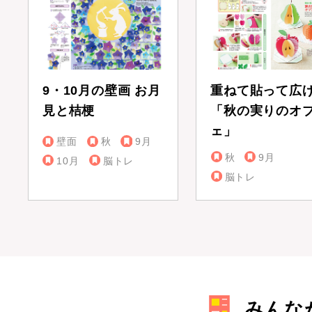
9・10月の壁画 お月
重ねて貼って広
見と桔梗
「秋の実りのオ
ェ」
壁面
秋
9月
秋
9月
10月
脳トレ
脳トレ
みんな