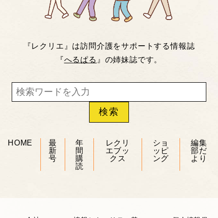
『レクリエ』は訪問介護をサポートする情報誌
『
へるぱる
』の姉妹誌です。
HOME
最
年
レクリ
ショ
編集
新
間
エブッ
ッピ
部だ
号
購
クス
ング
より
読