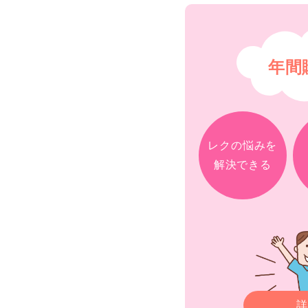
年間
レクの悩みを
解決できる
詳