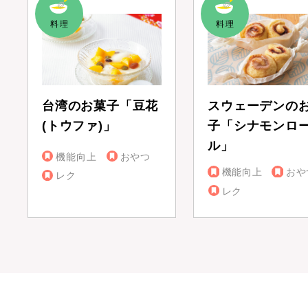
台湾のお菓子「豆花
スウェーデンの
(トウファ)」
子「シナモンロ
ル」
機能向上
おやつ
機能向上
おや
レク
レク