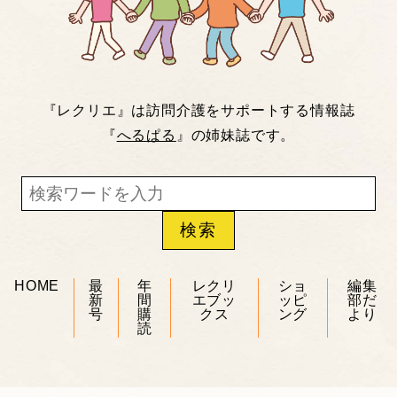
『レクリエ』は訪問介護をサポートする情報誌
『
へるぱる
』の姉妹誌です。
HOME
最
年
レクリ
ショ
編集
新
間
エブッ
ッピ
部だ
号
購
クス
ング
より
読