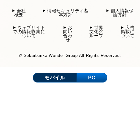
会社
情報セキュリティ基
個人情報保
概要
本方針
護方針
ウェブサイト
お
世界
広告
での情報収集に
問い
文化グ
掲載に
ついて
合わ
ループ
ついて
せ
© Sekaibunka Wonder Group All Rights Reserved.
モバイル
PC