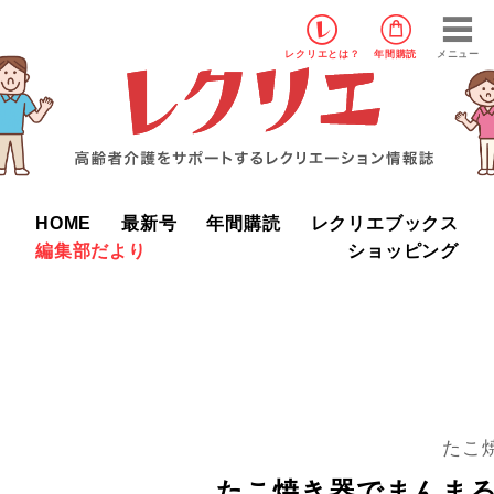
レクリエ
とは？
年間購読
メニュー
HOME
最新号
年間購読
レクリエブックス
編集部だより
ショッピング
たこ
たこ焼き器でまんま