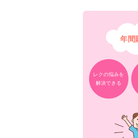
年間
レクの悩みを
解決できる