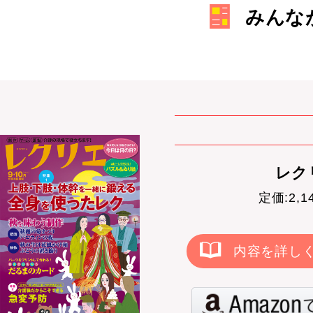
みんな
レクリ
定価:2,
内容を詳し