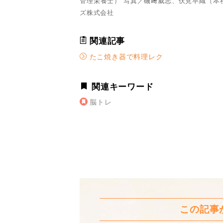
管理栄養士） 写真／磯﨑威志、伏見早織（本
ズ株式会社
関連記事
たこ焼き器で料理レク
関連キーワード
脳トレ
この記事