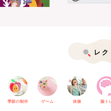
レク
季節の制作
ゲーム
体操
脳ト