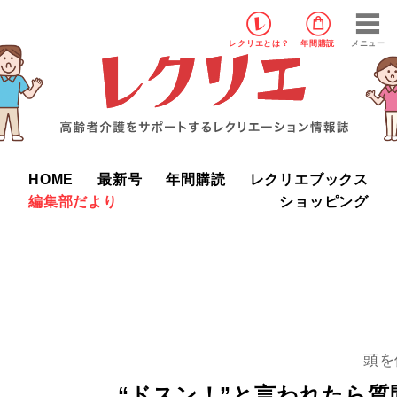
レクリエ
とは？
年間購読
メニュー
HOME
最新号
年間購読
レクリエブックス
編集部だより
ショッピング
頭を
“ドスン！”と言われたら