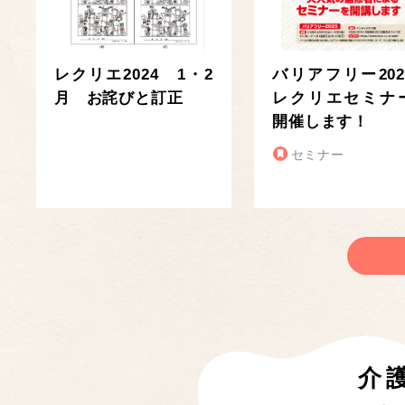
レクリエ2024 1・2
バリアフリー202
月 お詫びと訂正
レクリエセミナ
開催します！
セミナー
介