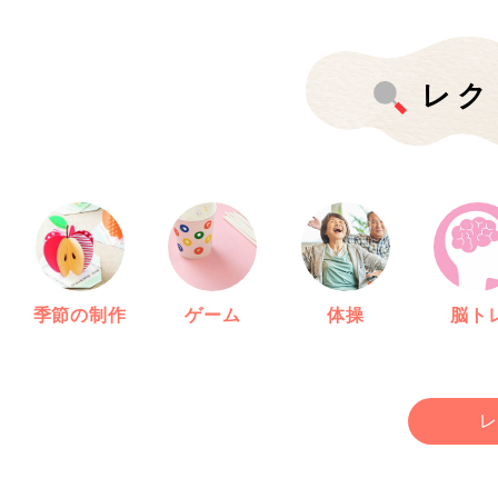
レク
季節の制作
ゲーム
体操
脳ト
レ