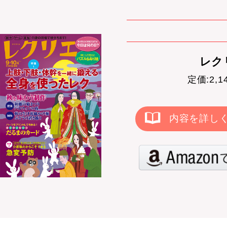
レクリ
定価:2,
内容を詳し