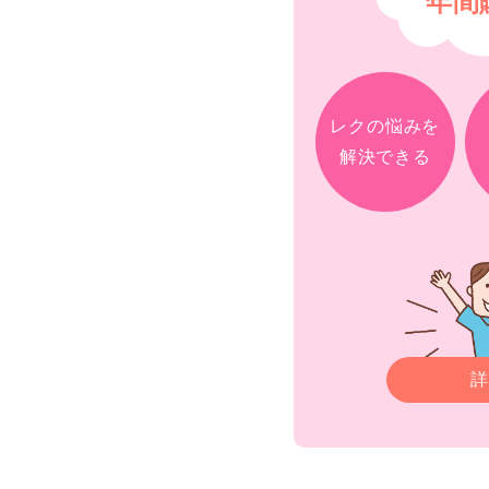
年間
レクの悩みを
解決できる
詳