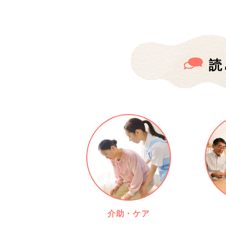
読
介助・ケア