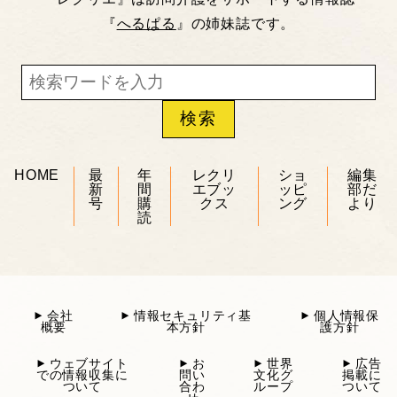
『
へるぱる
』の姉妹誌です。
HOME
最
年
レクリ
ショ
編集
新
間
エブッ
ッピ
部だ
号
購
クス
ング
より
読
会社
情報セキュリティ基
個人情報保
概要
本方針
護方針
ウェブサイト
お
世界
広告
での情報収集に
問い
文化グ
掲載に
ついて
合わ
ループ
ついて