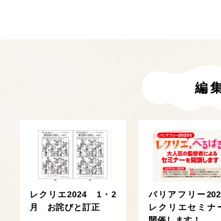
編
レクリエ2024 1・2
バリアフリー202
月 お詫びと訂正
レクリエセミナ
開催します！