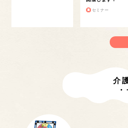
セミナー
介
・