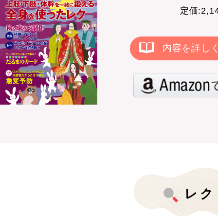
定価:2,
内容を詳し
レク