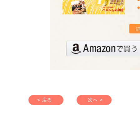
< 戻る
次へ >