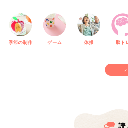
季節の制作
ゲーム
体操
脳ト
レ
読