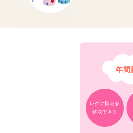
年間
レクの悩みを
解決できる