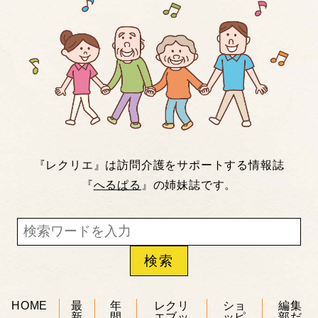
『レクリエ』は訪問介護をサポートする情報誌
『
へるぱる
』の姉妹誌です。
HOME
最
年
レクリ
ショ
編集
新
間
エブッ
ッピ
部だ