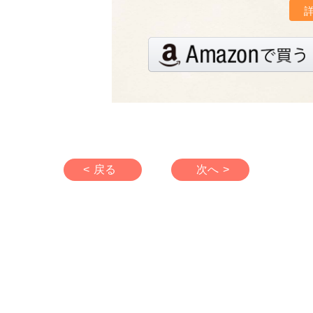
< 戻る
次へ >