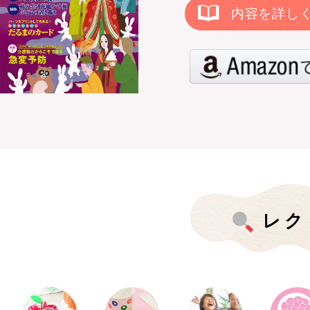
内容を詳し
レク