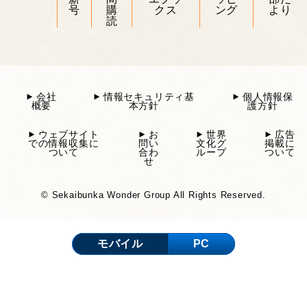
号
購
クス
ング
より
読
会社
情報セキュリティ基
個人情報保
概要
本方針
護方針
ウェブサイト
お
世界
広告
での情報収集に
問い
文化グ
掲載に
ついて
合わ
ループ
ついて
せ
© Sekaibunka Wonder Group All Rights Reserved.
モバイル
PC