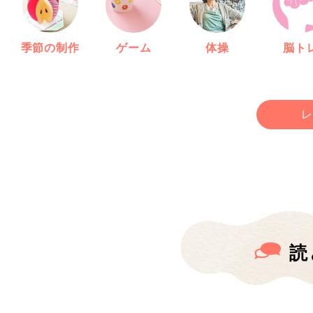
季節の制作
ゲーム
体操
脳ト
レ
読