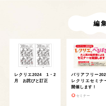
編
レクリエ2024 1・2
バリアフリー202
月 お詫びと訂正
レクリエセミナ
開催します！
セミナー