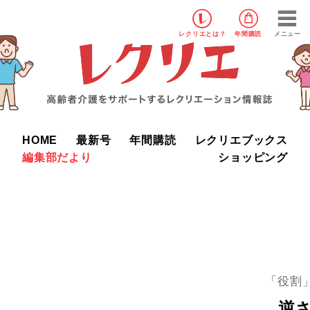
レクリエ
とは？
年間購読
メニュー
HOME
最新号
年間購読
レクリエブックス
編集部だより
ショッピング
「役割
逆