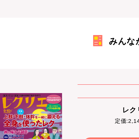
みんな
レクリ
定価:2,