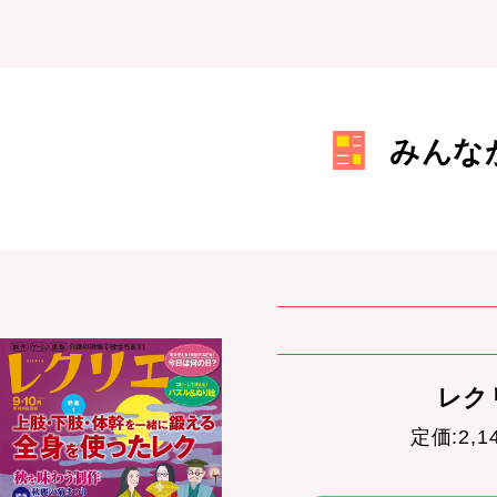
みんな
レクリ
定価:2,