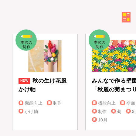
秋の生け花風
みんなで作る壁
かけ軸
「秋麗の菊まつ
機能向上
制作
機能向上
壁面
かけ軸
制作
菊
9
10月