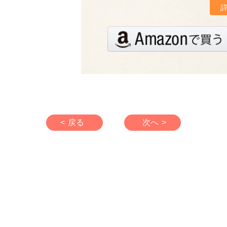
< 戻る
次へ >