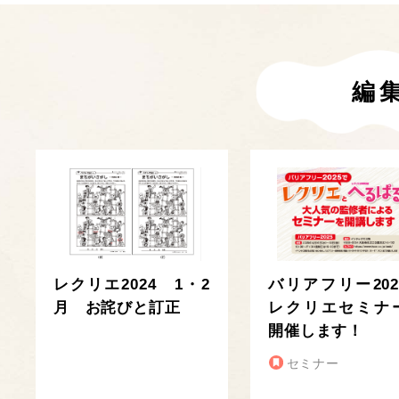
編
レクリエ2024 1・2
バリアフリー202
月 お詫びと訂正
レクリエセミナ
開催します！
セミナー