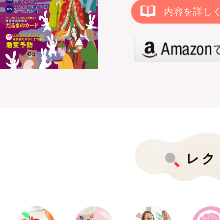
内容を詳し
レク