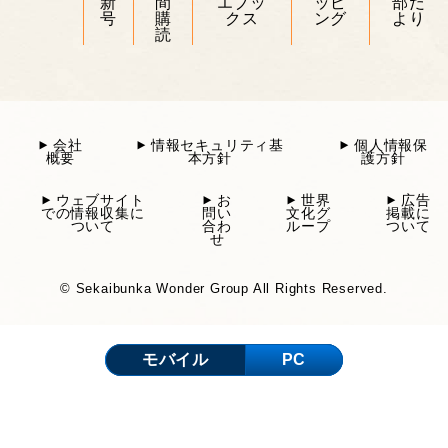
新
間
エブッ
ッピ
部だ
号
購
クス
ング
より
読
会社
情報セキュリティ基
個人情報保
概要
本方針
護方針
ウェブサイト
お
世界
広告
での情報収集に
問い
文化グ
掲載に
ついて
合わ
ループ
ついて
せ
© Sekaibunka Wonder Group All Rights Reserved.
モバイル
PC