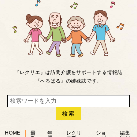
『レクリエ』は訪問介護をサポートする情報誌
『
へるぱる
』の姉妹誌です。
HOME
最
年
レクリ
ショ
編集