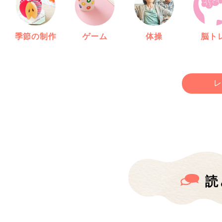
季節の制作
ゲーム
体操
脳ト
レ
読