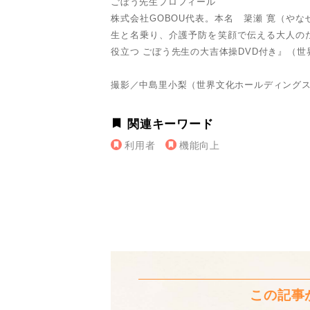
ごぼう先生プロフィール
株式会社GOBOU代表。本名 簗瀬 寛（やな
生と名乗り、介護予防を笑顔で伝える大人の
役立つ ごぼう先生の大吉体操DVD付き』（
撮影／中島里小梨（世界文化ホールディング
関連キーワード
利用者
機能向上
この記事