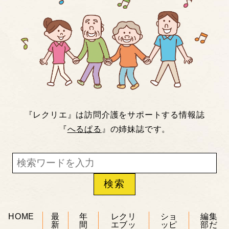
『レクリエ』は訪問介護をサポートする情報誌
『
へるぱる
』の姉妹誌です。
HOME
最
年
レクリ
ショ
編集
新
間
エブッ
ッピ
部だ