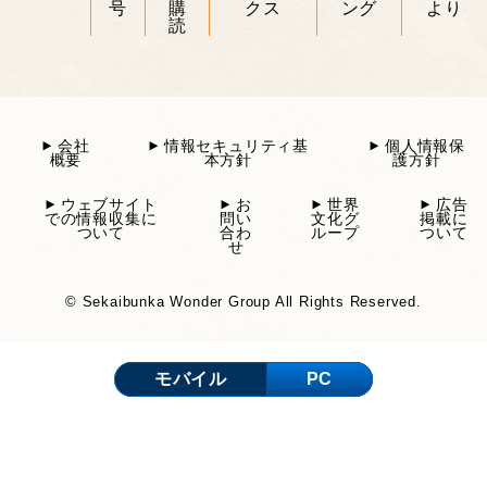
号
購
クス
ング
より
読
会社
情報セキュリティ基
個人情報保
概要
本方針
護方針
ウェブサイト
お
世界
広告
での情報収集に
問い
文化グ
掲載に
ついて
合わ
ループ
ついて
せ
© Sekaibunka Wonder Group All Rights Reserved.
モバイル
PC