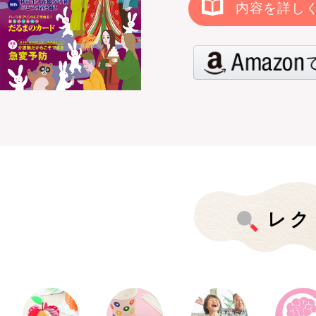
内容を詳し
レク