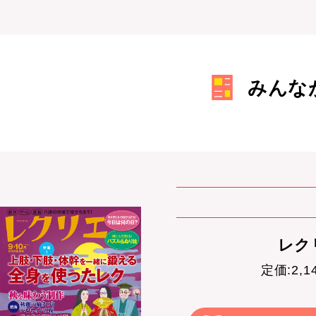
みんな
レクリ
定価:2,