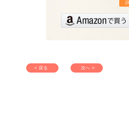
< 戻る
次へ >