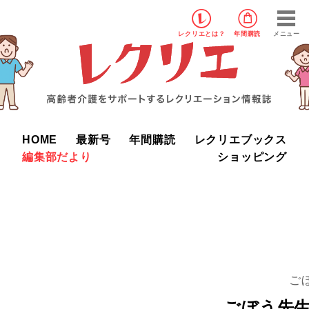
レクリエ
とは？
年間購読
メニュー
HOME
最新号
年間購読
レクリエブックス
編集部だより
ショッピング
ご
ごぼう先