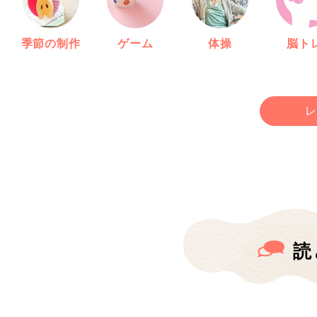
季節の制作
ゲーム
体操
脳ト
レ
読