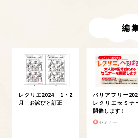
編
レクリエ2024 1・2
バリアフリー202
月 お詫びと訂正
レクリエセミナ
開催します！
セミナー