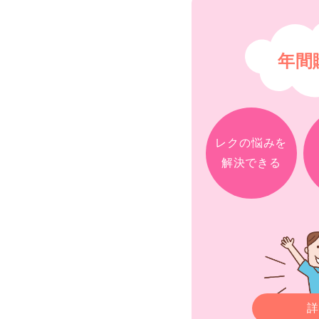
年間
レクの悩みを
解決できる
詳