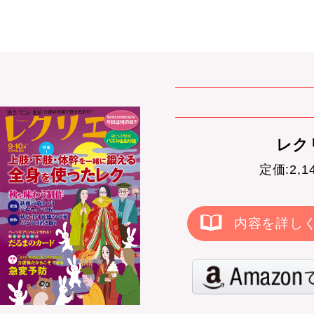
レクリ
定価:2,
内容を詳し