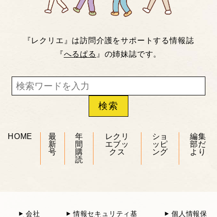
『レクリエ』は訪問介護をサポートする情報誌
『
へるぱる
』の姉妹誌です。
HOME
最
年
レクリ
ショ
編集
新
間
エブッ
ッピ
部だ
号
購
クス
ング
より
読
会社
情報セキュリティ基
個人情報保