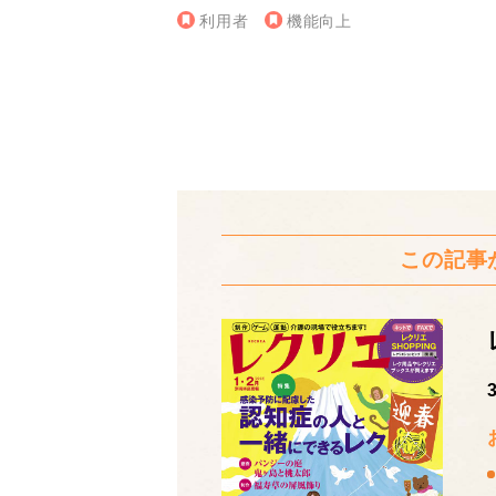
利用者
機能向上
この記事