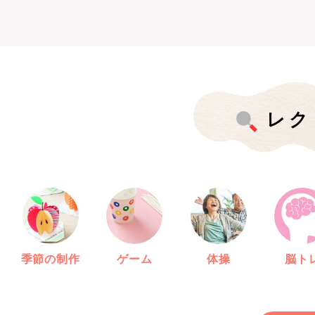
レク
季節の制作
ゲーム
体操
脳ト