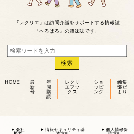
『レクリエ』は訪問介護をサポートする情報誌
『
へるぱる
』の姉妹誌です。
HOME
最
年
レクリ
ショ
編集
新
間
エブッ
ッピ
部だ
号
購
クス
ング
より
読
会社
情報セキュリティ基
個人情報保
概要
本方針
護方針