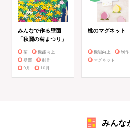
みんなで作る壁面
桃のマグネット
「秋麗の菊まつり」
菊
機能向上
機能向上
制作
壁面
制作
マグネット
9月
10月
みんな