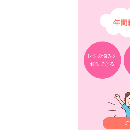
年間
レクの悩みを
解決できる
詳