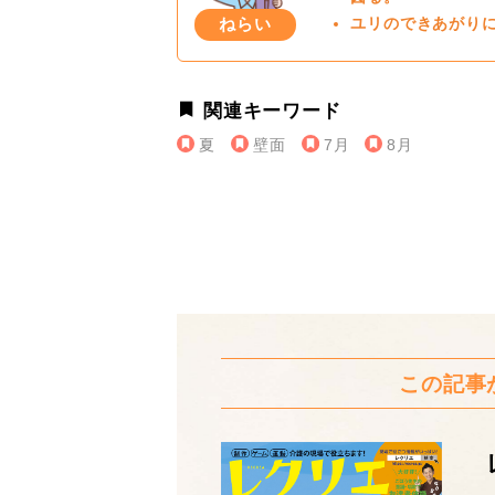
ねらい
ユリのできあがり
関連キーワード
夏
壁面
7月
8月
この記事