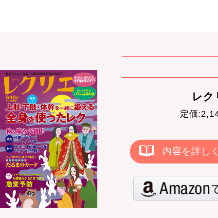
レクリ
定価:2,
内容を詳し