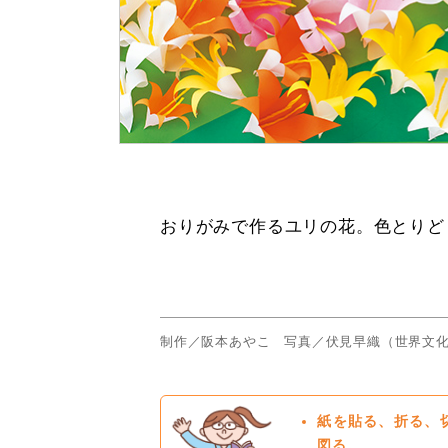
おりがみで作るユリの花。色とりど
制作／阪本あやこ 写真／伏見早織（世界文
紙を貼る、折る、
図る。