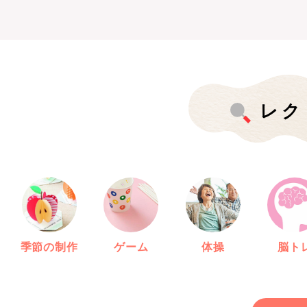
レク
季節の制作
ゲーム
体操
脳ト