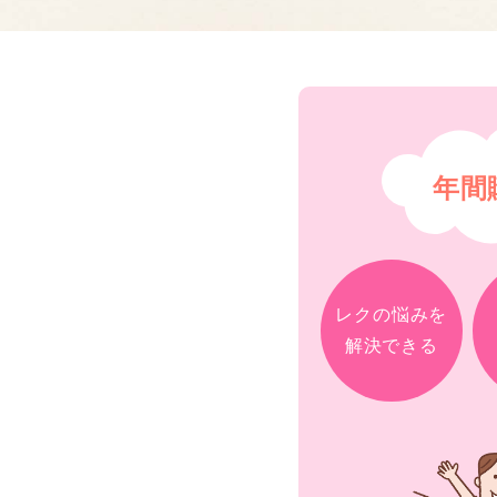
年間
レクの悩みを
解決できる