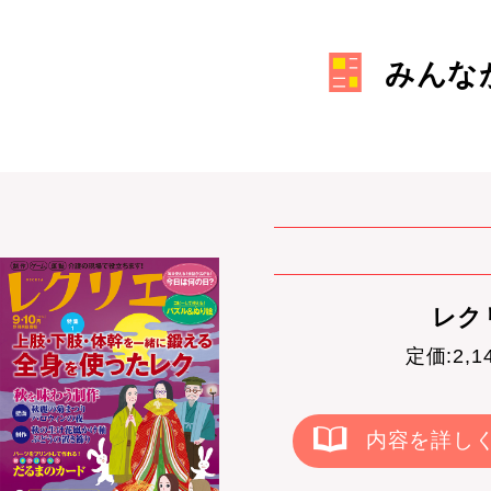
みんな
レクリ
定価:2,
内容を詳し