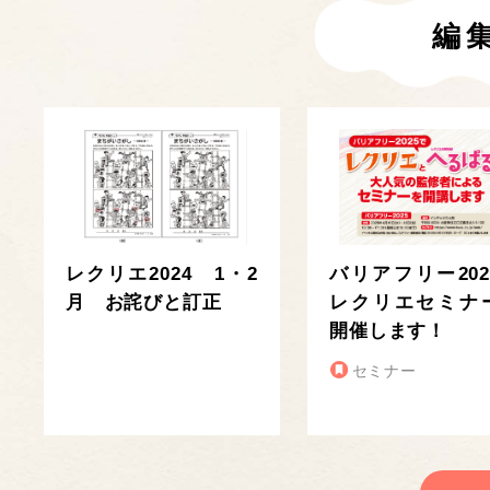
編
レクリエ2024 1・2
バリアフリー202
月 お詫びと訂正
レクリエセミナ
開催します！
セミナー