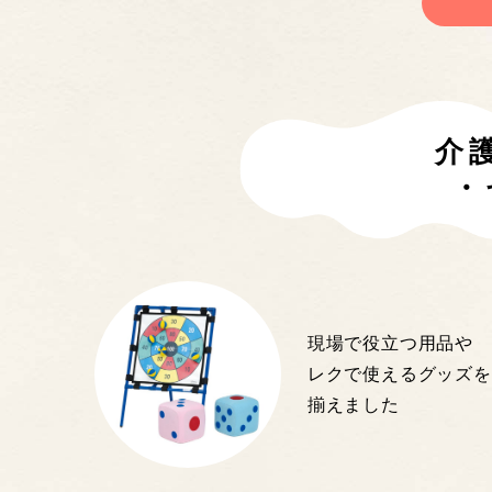
介
・
現場で役立つ用品や
レクで使えるグッズを
揃えました