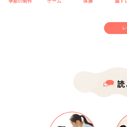
季節の制作
ゲーム
体操
脳ト
レ
読