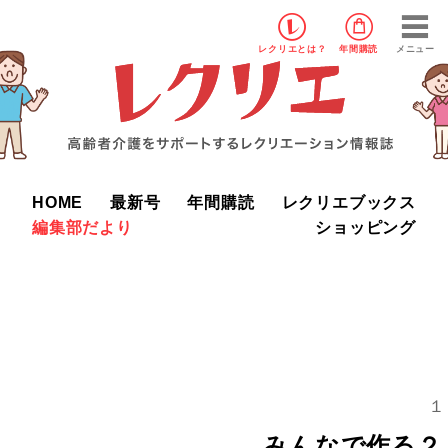
レクリエ
とは？
年間購読
メニュー
HOME
最新号
年間購読
レクリエブックス
編集部だより
ショッピング
１
みんなで作る２