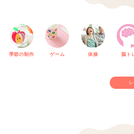
季節の制作
ゲーム
体操
脳ト
レ