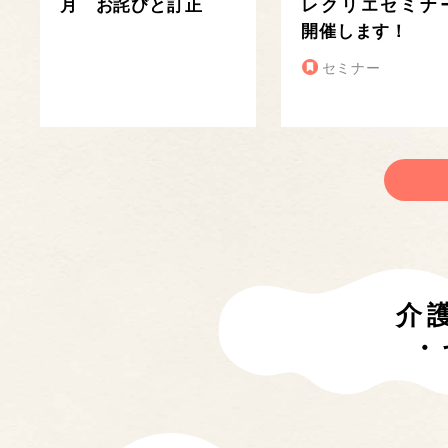
月 お詫びと訂正
レクリエセミナ
開催します！
セミナー
介
・