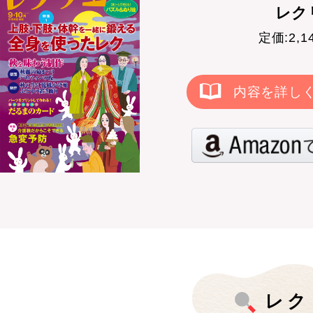
レクリ
定価:2,
内容を詳し
レク