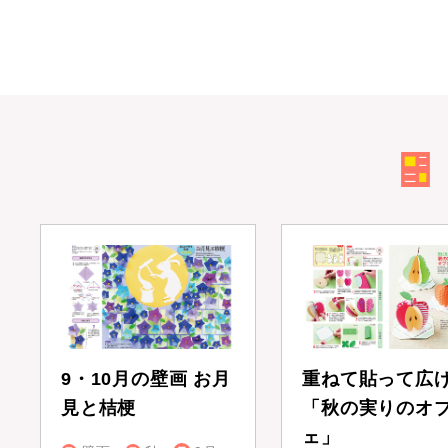
9・10月の壁画 お月
重ねて貼って広
見と桔梗
「秋の実りのオ
ェ」