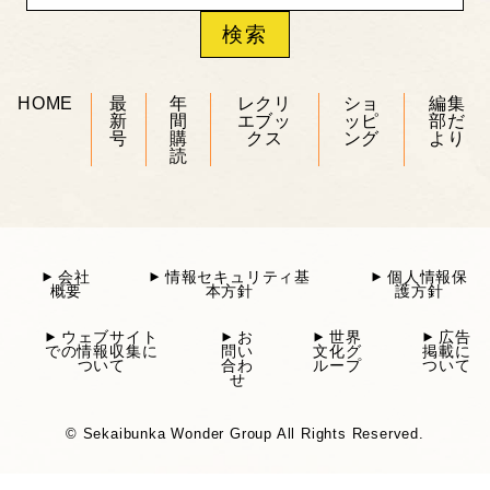
HOME
最
年
レクリ
ショ
編集
新
間
エブッ
ッピ
部だ
号
購
クス
ング
より
読
会社
情報セキュリティ基
個人情報保
概要
本方針
護方針
ウェブサイト
お
世界
広告
での情報収集に
問い
文化グ
掲載に
ついて
合わ
ループ
ついて
せ
© Sekaibunka Wonder Group All Rights Reserved.