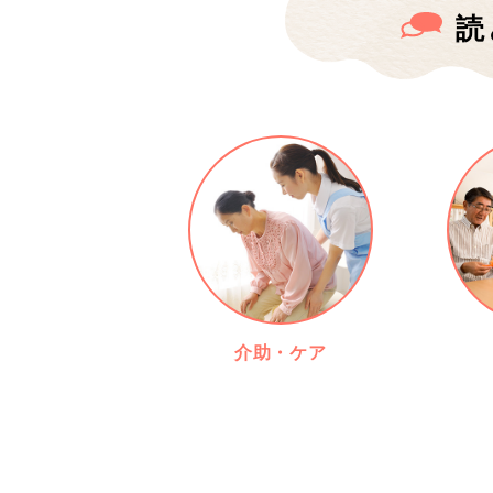
読
介助・ケア