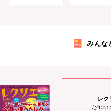
みんな
レクリ
定価:2,