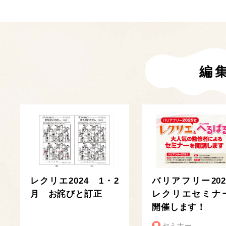
編
レクリエ2024 1・2
バリアフリー202
月 お詫びと訂正
レクリエセミナ
開催します！
セミナー