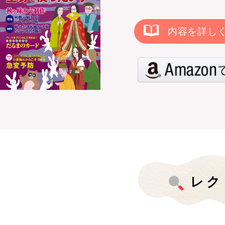
内容を詳し
レク