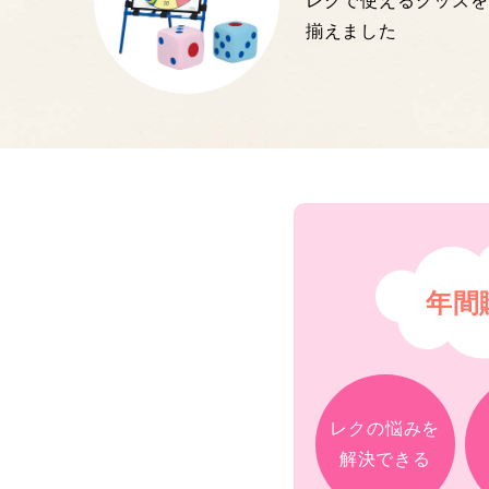
レクで使えるグッズを
揃えました
年間
レクの悩みを
解決できる