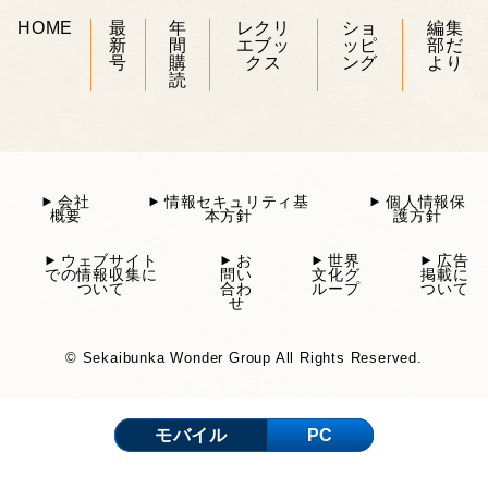
HOME
最
年
レクリ
ショ
編集
新
間
エブッ
ッピ
部だ
号
購
クス
ング
より
読
会社
情報セキュリティ基
個人情報保
概要
本方針
護方針
ウェブサイト
お
世界
広告
での情報収集に
問い
文化グ
掲載に
ついて
合わ
ループ
ついて
せ
© Sekaibunka Wonder Group All Rights Reserved.
モバイル
PC