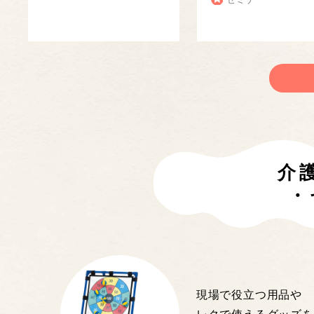
介
・
現場で役立つ用品や