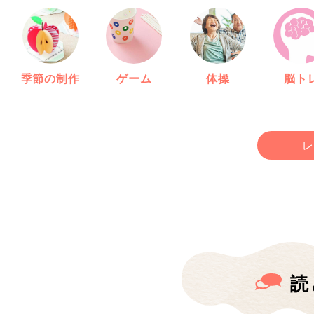
季節の制作
ゲーム
体操
脳ト
レ
読