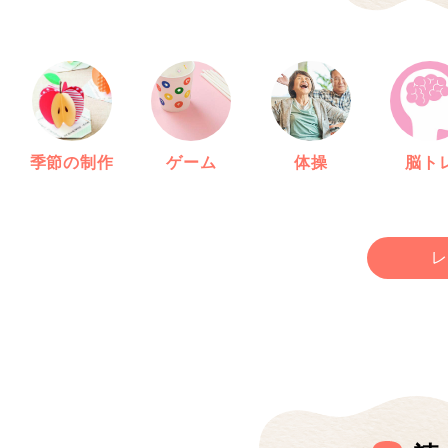
季節の制作
ゲーム
体操
脳ト
レ