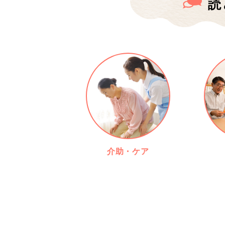
読
介助・ケア