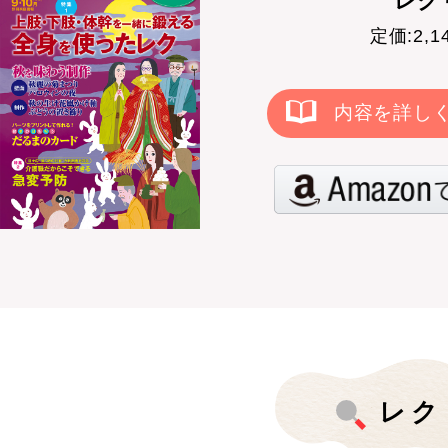
レクリ
定価:2,
内容を詳し
レク