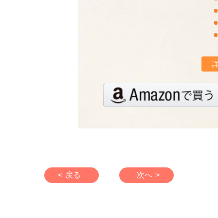
< 戻る
次へ >