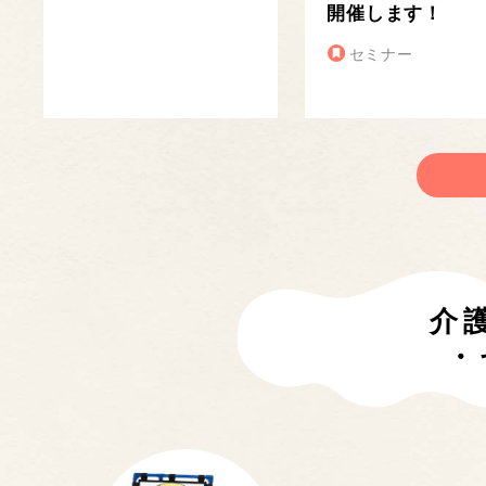
開催します！
セミナー
介
・