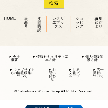
HOME
最
年
レクリ
ショ
編集
新
間
エブッ
ッピ
部だ
号
購
クス
ング
より
読
会社
情報セキュリティ基
個人情報保
概要
本方針
護方針
ウェブサイト
お
世界
広告
での情報収集に
問い
文化グ
掲載に
ついて
合わ
ループ
ついて
せ
© Sekaibunka Wonder Group All Rights Reserved.