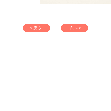
< 戻る
次へ >