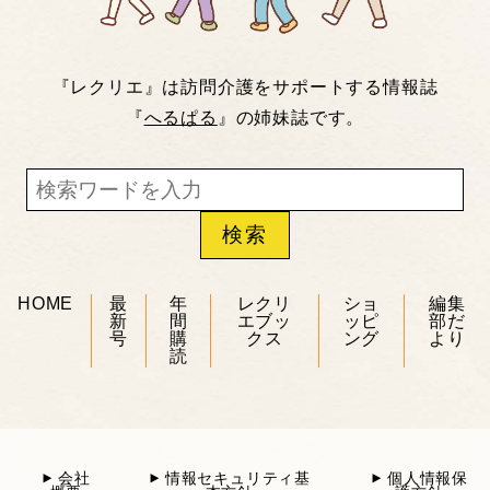
『レクリエ』は訪問介護をサポートする情報誌
『
へるぱる
』の姉妹誌です。
HOME
最
年
レクリ
ショ
編集
新
間
エブッ
ッピ
部だ
号
購
クス
ング
より
読
会社
情報セキュリティ基
個人情報保