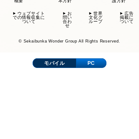
概要
本方針
護方針
ウェブサイト
お
世界
広告
での情報収集に
問い
文化グ
掲載に
ついて
合わ
ループ
ついて
せ
© Sekaibunka Wonder Group All Rights Reserved.
モバイル
PC