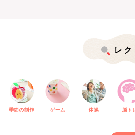
レク
季節の制作
ゲーム
体操
脳ト