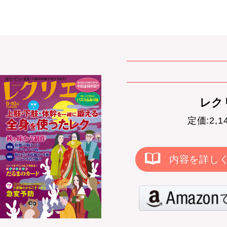
レクリ
定価:2,
内容を詳し