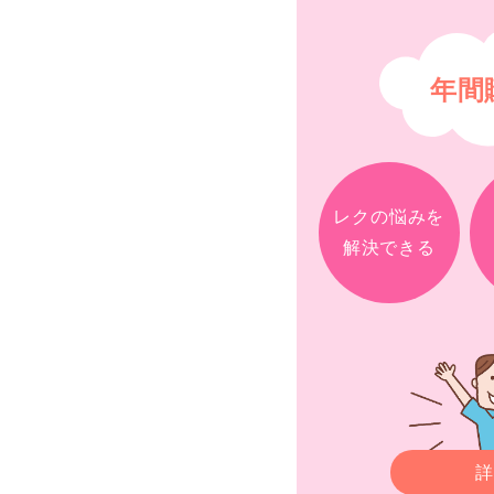
年間
レクの悩みを
解決できる
詳