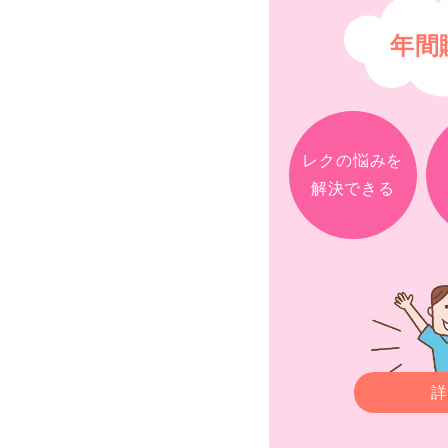
年間
レクの悩みを
解決できる
詳