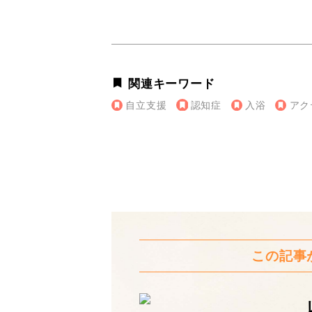
関連キーワード
自立支援
認知症
入浴
アク
この記事