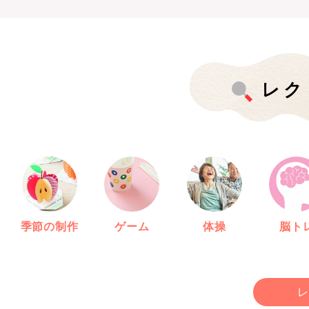
レク
季節の制作
ゲーム
体操
脳ト
レ