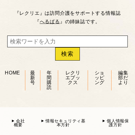
『レクリエ』は訪問介護をサポートする情報誌
『
へるぱる
』の姉妹誌です。
HOME
最
年
レクリ
ショ
編集
新
間
エブッ
ッピ
部だ
号
購
クス
ング
より
読
会社
情報セキュリティ基
個人情報保
概要
本方針
護方針