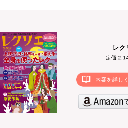
レクリ
定価:2,
内容を詳し