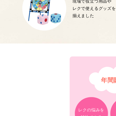
現場で役立つ用品や
レクで使えるグッズを
揃えました
年間
レクの悩みを