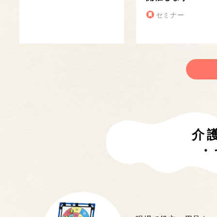
セミナー
介
・