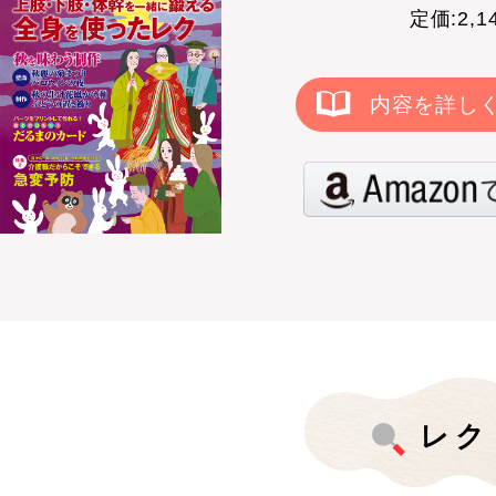
定価:2,
内容を詳し
レク