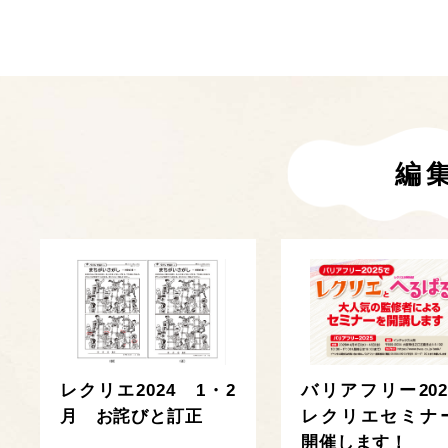
編
レクリエ2024 1・2
バリアフリー202
月 お詫びと訂正
レクリエセミナ
開催します！