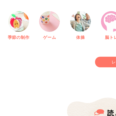
季節の制作
ゲーム
体操
脳ト
レ
読