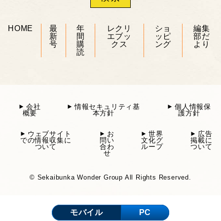
HOME
最
年
レクリ
ショ
編集
新
間
エブッ
ッピ
部だ
号
購
クス
ング
より
読
会社
情報セキュリティ基
個人情報保
概要
本方針
護方針
ウェブサイト
お
世界
広告
での情報収集に
問い
文化グ
掲載に
ついて
合わ
ループ
ついて
せ
© Sekaibunka Wonder Group All Rights Reserved.
モバイル
PC