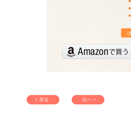
< 戻る
次へ >