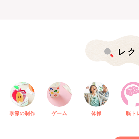
レク
季節の制作
ゲーム
体操
脳ト