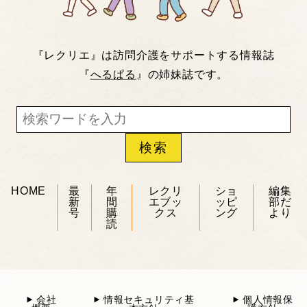
『レクリエ』は訪問介護をサポートする情報誌
『
へるぱる
』の姉妹誌です。
HOME
最
年
レクリ
ショ
編集
新
間
エブッ
ッピ
部だ
号
購
クス
ング
より
読
会社
情報セキュリティ基
個人情報保