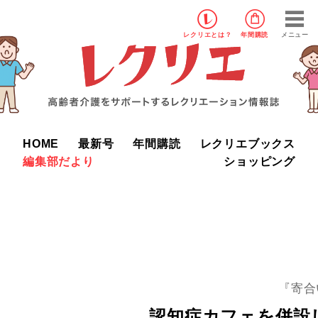
レクリエ
とは？
年間購読
メニュー
HOME
最新号
年間購読
レクリエブックス
編集部だより
ショッピング
『寄合
認知症カフェを併設