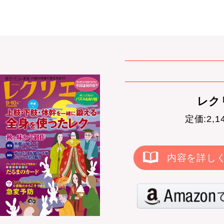
レクリ
定価:2,
内容を詳し