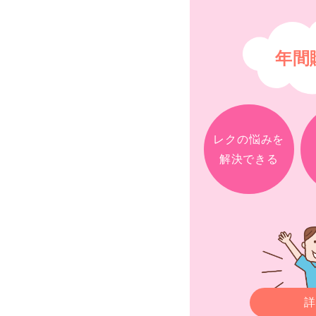
年間
レクの悩みを
解決できる
詳