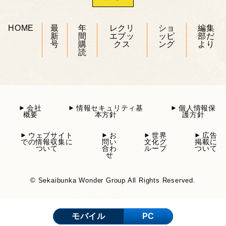
HOME
最
年
レクリ
ショ
編集
新
間
エブッ
ッピ
部だ
号
購
クス
ング
より
読
会社
情報セキュリティ基
個人情報保
概要
本方針
護方針
ウェブサイト
お
世界
広告
での情報収集に
問い
文化グ
掲載に
ついて
合わ
ループ
ついて
せ
© Sekaibunka Wonder Group All Rights Reserved.
モバイル
PC