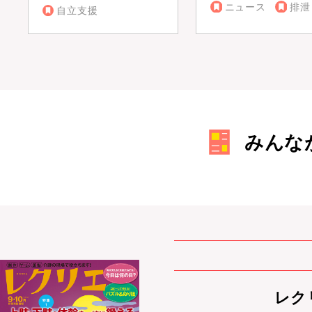
ニュース
排泄
自立支援
みんな
レクリ