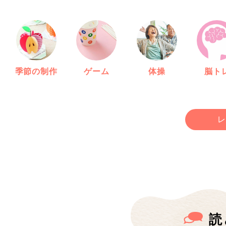
季節の制作
ゲーム
体操
脳ト
レ
読