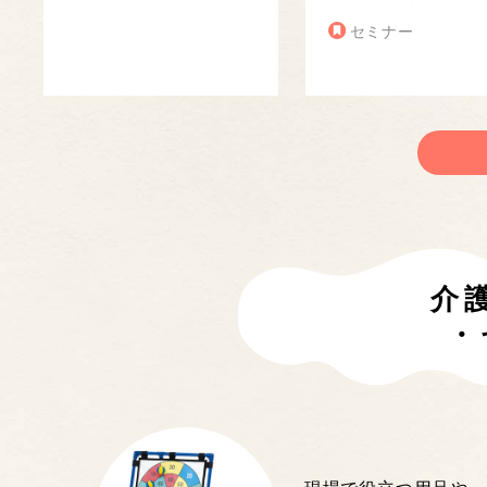
セミナー
介
・