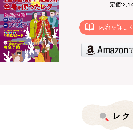
定価:2,
内容を詳し
レク