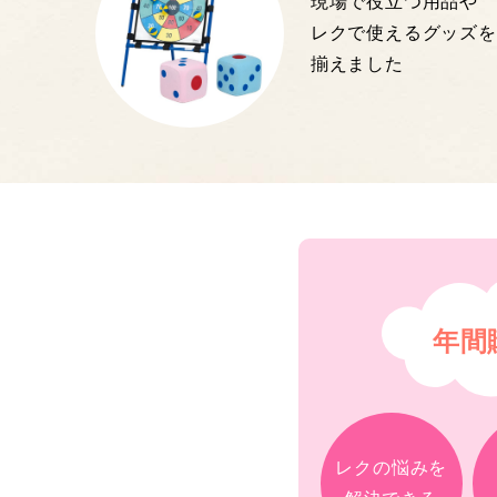
現場で役立つ用品や
レクで使えるグッズを
揃えました
年間
レクの悩みを