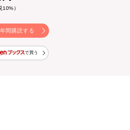
税10%）
年間購読する
で買う