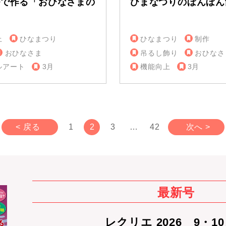
ルで作る「おひなさまの
ひまなつりのぼんぼん
」
上
ひなまつり
ひなまつり
制作
おひなさま
吊るし飾り
おひなさ
ルアート
3月
機能向上
3月
< 戻る
1
2
3
…
42
次へ >
最新号
レクリエ 2026 9・1