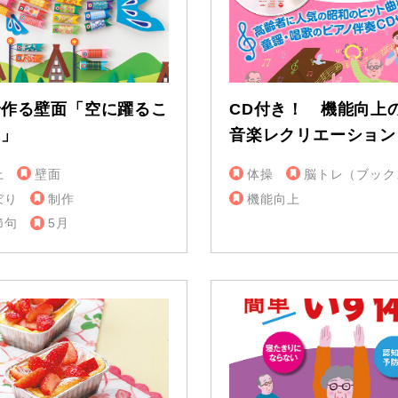
で作る壁面「空に躍るこ
CD付き！ 機能向上
り」
音楽レクリエーション
上
壁面
体操
脳トレ（ブック
ぼり
制作
機能向上
節句
5月