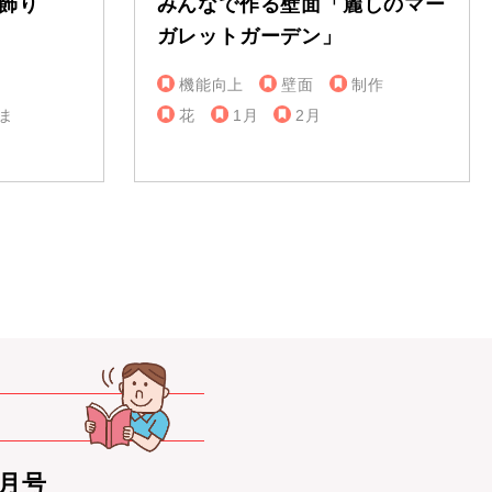
飾り
みんなで作る壁面「麗しのマー
ガレットガーデン」
機能向上
壁面
制作
ま
花
1月
2月
0月号