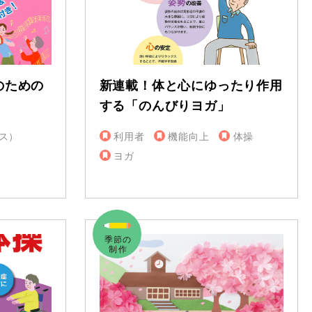
のための
新連載！体と心にゆったり作用
する「のんびりヨガ」
ス）
利用者
機能向上
体操
ヨガ