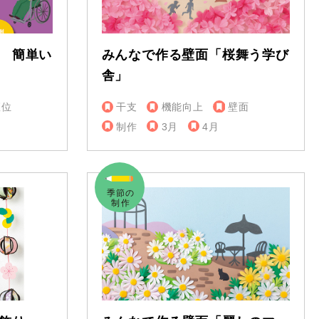
 簡単い
みんなで作る壁面「桜舞う学び
舎」
座位
干支
機能向上
壁面
制作
3月
4月