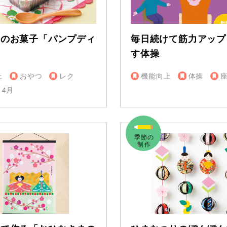
スのお菓子「パンプディ
毎日続けて筋力アップ
す体操
上
おやつ
レク
機能向上
体操
4月