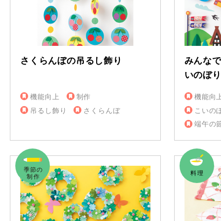
さくらんぼの吊るし飾り
みんな
いのぼ
機能向上
制作
機能向
吊るし飾り
さくらんぼ
こいの
端午の