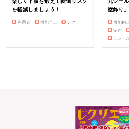
楽しく下肢を鍛えて転倒リスク
丸シー
を軽減しましょう！
壁飾り
利用者
機能向上
レク
機能向
制作
丸シー