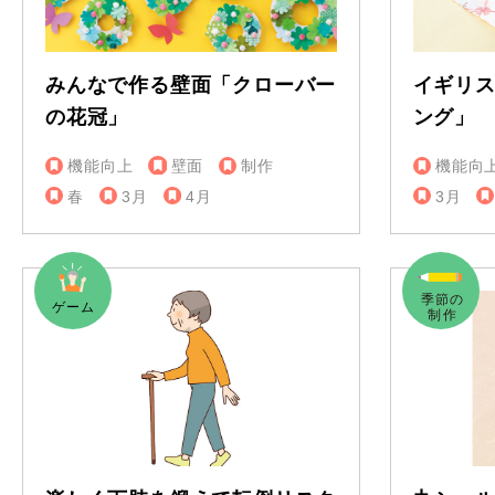
みんなで作る壁面「クローバー
イギリ
の花冠」
ング」
機能向上
壁面
制作
機能向
春
3月
4月
3月